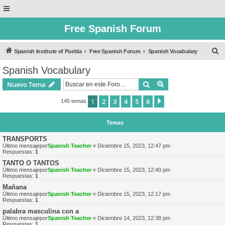
Free Spanish Forum
B
Spanish Institute of Puebla
Free Spanish Forum
Spanish Vocabulary
u
Spanish Vocabulary
s
Buscar
Búsqueda avanzad
Nuevo Tema
c
a
1
2
3
4
5
6
Siguiente
145 temas
r
Temas
TRANSPORTS
Último mensajepor
Spanish Teacher
«
Diciembre 15, 2023, 12:47 pm
Respuestas:
1
TANTO O TANTOS
Último mensajepor
Spanish Teacher
«
Diciembre 15, 2023, 12:40 pm
Respuestas:
1
Mañana
Último mensajepor
Spanish Teacher
«
Diciembre 15, 2023, 12:17 pm
Respuestas:
1
palabra masculina con a
Último mensajepor
Spanish Teacher
«
Diciembre 14, 2023, 12:38 pm
Respuestas:
1