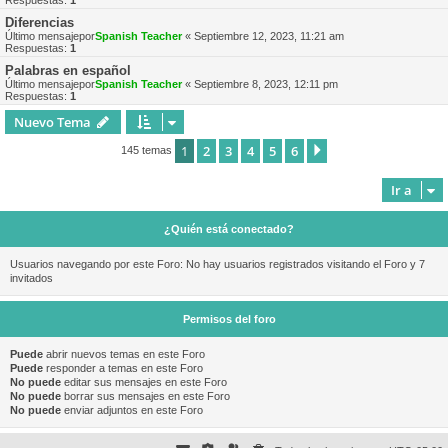
Respuestas:
1
Diferencias
Último mensajepor
Spanish Teacher
«
Septiembre 12, 2023, 11:21 am
Respuestas:
1
Palabras en español
Último mensajepor
Spanish Teacher
«
Septiembre 8, 2023, 12:11 pm
Respuestas:
1
Nuevo Tema
1
2
3
4
5
6
Siguiente
145 temas
Ir a
¿Quién está conectado?
Usuarios navegando por este Foro: No hay usuarios registrados visitando el Foro y 7
invitados
Permisos del foro
Puede
abrir nuevos temas en este Foro
Puede
responder a temas en este Foro
No puede
editar sus mensajes en este Foro
No puede
borrar sus mensajes en este Foro
No puede
enviar adjuntos en este Foro