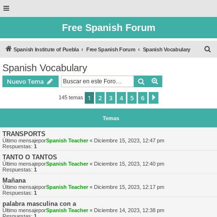
Free Spanish Forum
B
Spanish Institute of Puebla
Free Spanish Forum
Spanish Vocabulary
u
Spanish Vocabulary
s
Buscar
Búsqueda avanzad
Nuevo Tema
c
a
1
2
3
4
5
6
Siguiente
145 temas
r
Temas
TRANSPORTS
Último mensajepor
Spanish Teacher
«
Diciembre 15, 2023, 12:47 pm
Respuestas:
1
TANTO O TANTOS
Último mensajepor
Spanish Teacher
«
Diciembre 15, 2023, 12:40 pm
Respuestas:
1
Mañana
Último mensajepor
Spanish Teacher
«
Diciembre 15, 2023, 12:17 pm
Respuestas:
1
palabra masculina con a
Último mensajepor
Spanish Teacher
«
Diciembre 14, 2023, 12:38 pm
Respuestas:
1