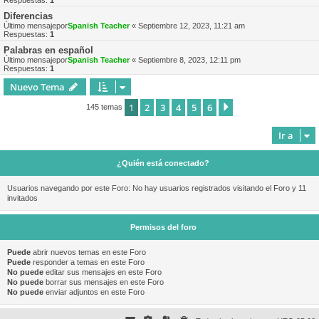
Respuestas:
1
Diferencias
Último mensajepor
Spanish Teacher
«
Septiembre 12, 2023, 11:21 am
Respuestas:
1
Palabras en español
Último mensajepor
Spanish Teacher
«
Septiembre 8, 2023, 12:11 pm
Respuestas:
1
Nuevo Tema
1
2
3
4
5
6
Siguiente
145 temas
Ir a
¿Quién está conectado?
Usuarios navegando por este Foro: No hay usuarios registrados visitando el Foro y 11
invitados
Permisos del foro
Puede
abrir nuevos temas en este Foro
Puede
responder a temas en este Foro
No puede
editar sus mensajes en este Foro
No puede
borrar sus mensajes en este Foro
No puede
enviar adjuntos en este Foro