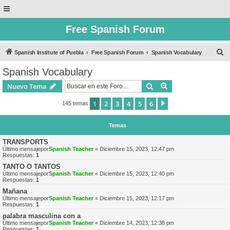
Free Spanish Forum
B
Spanish Institute of Puebla
Free Spanish Forum
Spanish Vocabulary
u
Spanish Vocabulary
s
Buscar
Búsqueda avanzad
Nuevo Tema
c
a
1
2
3
4
5
6
Siguiente
145 temas
r
Temas
TRANSPORTS
Último mensajepor
Spanish Teacher
«
Diciembre 15, 2023, 12:47 pm
Respuestas:
1
TANTO O TANTOS
Último mensajepor
Spanish Teacher
«
Diciembre 15, 2023, 12:40 pm
Respuestas:
1
Mañana
Último mensajepor
Spanish Teacher
«
Diciembre 15, 2023, 12:17 pm
Respuestas:
1
palabra masculina con a
Último mensajepor
Spanish Teacher
«
Diciembre 14, 2023, 12:38 pm
Respuestas:
1