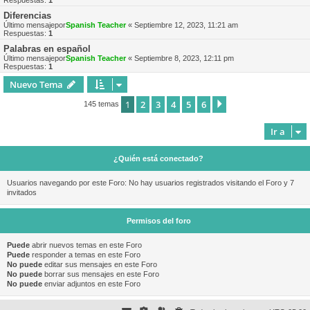
Respuestas:
1
Diferencias
Último mensajepor
Spanish Teacher
«
Septiembre 12, 2023, 11:21 am
Respuestas:
1
Palabras en español
Último mensajepor
Spanish Teacher
«
Septiembre 8, 2023, 12:11 pm
Respuestas:
1
Nuevo Tema
1
2
3
4
5
6
Siguiente
145 temas
Ir a
¿Quién está conectado?
Usuarios navegando por este Foro: No hay usuarios registrados visitando el Foro y 7
invitados
Permisos del foro
Puede
abrir nuevos temas en este Foro
Puede
responder a temas en este Foro
No puede
editar sus mensajes en este Foro
No puede
borrar sus mensajes en este Foro
No puede
enviar adjuntos en este Foro