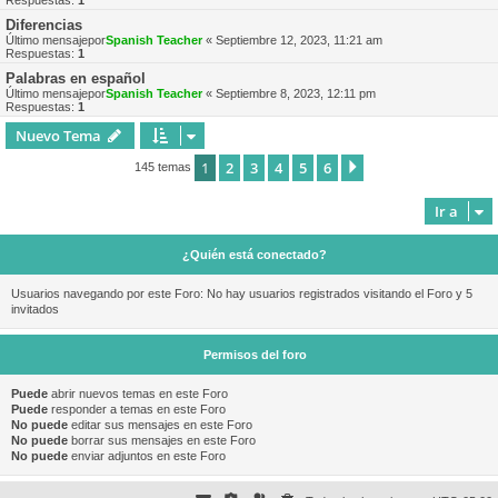
Respuestas:
1
Diferencias
Último mensajepor
Spanish Teacher
«
Septiembre 12, 2023, 11:21 am
Respuestas:
1
Palabras en español
Último mensajepor
Spanish Teacher
«
Septiembre 8, 2023, 12:11 pm
Respuestas:
1
Nuevo Tema
1
2
3
4
5
6
Siguiente
145 temas
Ir a
¿Quién está conectado?
Usuarios navegando por este Foro: No hay usuarios registrados visitando el Foro y 5
invitados
Permisos del foro
Puede
abrir nuevos temas en este Foro
Puede
responder a temas en este Foro
No puede
editar sus mensajes en este Foro
No puede
borrar sus mensajes en este Foro
No puede
enviar adjuntos en este Foro