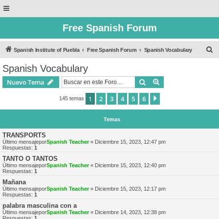
Free Spanish Forum
B
Spanish Institute of Puebla
Free Spanish Forum
Spanish Vocabulary
u
Spanish Vocabulary
s
Buscar
Búsqueda avanzad
Nuevo Tema
c
a
1
2
3
4
5
6
Siguiente
145 temas
r
Temas
TRANSPORTS
Último mensajepor
Spanish Teacher
«
Diciembre 15, 2023, 12:47 pm
Respuestas:
1
TANTO O TANTOS
Último mensajepor
Spanish Teacher
«
Diciembre 15, 2023, 12:40 pm
Respuestas:
1
Mañana
Último mensajepor
Spanish Teacher
«
Diciembre 15, 2023, 12:17 pm
Respuestas:
1
palabra masculina con a
Último mensajepor
Spanish Teacher
«
Diciembre 14, 2023, 12:38 pm
Respuestas:
1