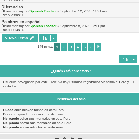
Respuestas:
1
Diferencias
Último mensajepor
Spanish Teacher
«
Septiembre 12, 2023, 11:21 am
Respuestas:
1
Palabras en español
Último mensajepor
Spanish Teacher
«
Septiembre 8, 2023, 12:11 pm
Respuestas:
1
Nuevo Tema
1
2
3
4
5
6
Siguiente
145 temas
Ir a
¿Quién está conectado?
Usuarios navegando por este Foro: No hay usuarios registrados visitando el Foro y 10
invitados
Permisos del foro
Puede
abrir nuevos temas en este Foro
Puede
responder a temas en este Foro
No puede
editar sus mensajes en este Foro
No puede
borrar sus mensajes en este Foro
No puede
enviar adjuntos en este Foro