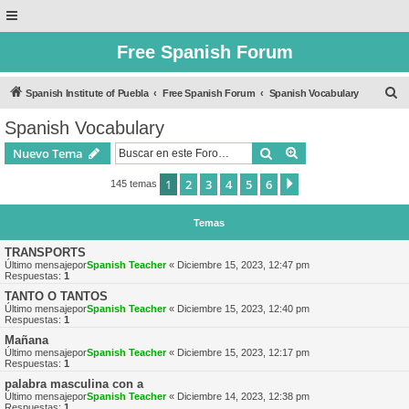
Free Spanish Forum
B
Spanish Institute of Puebla
Free Spanish Forum
Spanish Vocabulary
u
Spanish Vocabulary
s
Buscar
Búsqueda avanzad
Nuevo Tema
c
a
1
2
3
4
5
6
Siguiente
145 temas
r
Temas
TRANSPORTS
Último mensajepor
Spanish Teacher
«
Diciembre 15, 2023, 12:47 pm
Respuestas:
1
TANTO O TANTOS
Último mensajepor
Spanish Teacher
«
Diciembre 15, 2023, 12:40 pm
Respuestas:
1
Mañana
Último mensajepor
Spanish Teacher
«
Diciembre 15, 2023, 12:17 pm
Respuestas:
1
palabra masculina con a
Último mensajepor
Spanish Teacher
«
Diciembre 14, 2023, 12:38 pm
Respuestas:
1