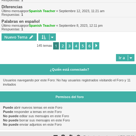
Respuestas:
1
Diferencias
Último mensajepor
Spanish Teacher
«
Septiembre 12, 2023, 11:21 am
Respuestas:
1
Palabras en español
Último mensajepor
Spanish Teacher
«
Septiembre 8, 2023, 12:11 pm
Respuestas:
1
Nuevo Tema
1
2
3
4
5
6
Siguiente
145 temas
Ir a
¿Quién está conectado?
Usuarios navegando por este Foro: No hay usuarios registrados visitando el Foro y 11
invitados
Permisos del foro
Puede
abrir nuevos temas en este Foro
Puede
responder a temas en este Foro
No puede
editar sus mensajes en este Foro
No puede
borrar sus mensajes en este Foro
No puede
enviar adjuntos en este Foro