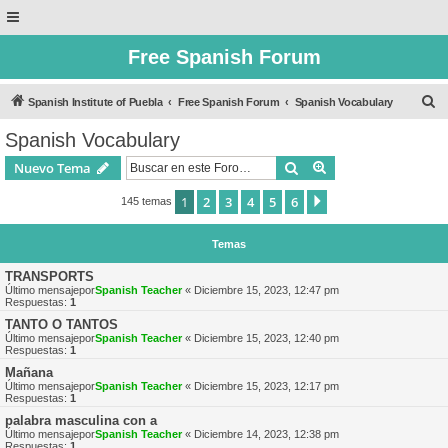
Free Spanish Forum
B
Spanish Institute of Puebla
Free Spanish Forum
Spanish Vocabulary
u
Spanish Vocabulary
s
Buscar
Búsqueda avanzad
Nuevo Tema
c
a
1
2
3
4
5
6
Siguiente
145 temas
r
Temas
TRANSPORTS
Último mensajepor
Spanish Teacher
«
Diciembre 15, 2023, 12:47 pm
Respuestas:
1
TANTO O TANTOS
Último mensajepor
Spanish Teacher
«
Diciembre 15, 2023, 12:40 pm
Respuestas:
1
Mañana
Último mensajepor
Spanish Teacher
«
Diciembre 15, 2023, 12:17 pm
Respuestas:
1
palabra masculina con a
Último mensajepor
Spanish Teacher
«
Diciembre 14, 2023, 12:38 pm
Respuestas:
1