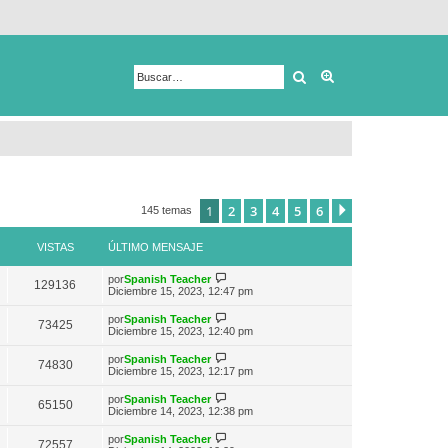
Buscar
Búsqueda avanza
1
2
3
4
5
6
Siguiente
145 temas
VISTAS
ÚLTIMO MENSAJE
V
por
Spanish Teacher
129136
e
Diciembre 15, 2023, 12:47 pm
r
ú
V
por
Spanish Teacher
73425
l
e
Diciembre 15, 2023, 12:40 pm
t
r
i
ú
V
por
Spanish Teacher
m
74830
l
e
Diciembre 15, 2023, 12:17 pm
o
t
r
m
i
ú
e
V
por
Spanish Teacher
m
65150
l
n
e
Diciembre 14, 2023, 12:38 pm
o
t
s
r
m
i
a
ú
e
V
por
Spanish Teacher
m
72557
j
l