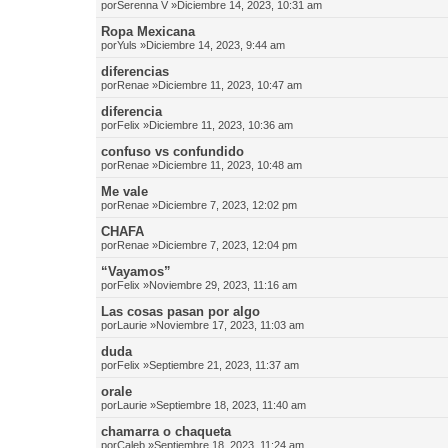
por
Serenna V
»Diciembre 14, 2023, 10:31 am
Ropa Mexicana
por
Yuls
»Diciembre 14, 2023, 9:44 am
diferencias
por
Renae
»Diciembre 11, 2023, 10:47 am
diferencia
por
Felix
»Diciembre 11, 2023, 10:36 am
confuso vs confundido
por
Renae
»Diciembre 11, 2023, 10:48 am
Me vale
por
Renae
»Diciembre 7, 2023, 12:02 pm
CHAFA
por
Renae
»Diciembre 7, 2023, 12:04 pm
“Vayamos”
por
Felix
»Noviembre 29, 2023, 11:16 am
Las cosas pasan por algo
por
Laurie
»Noviembre 17, 2023, 11:03 am
duda
por
Felix
»Septiembre 21, 2023, 11:37 am
orale
por
Laurie
»Septiembre 18, 2023, 11:40 am
chamarra o chaqueta
por
Caleb
»Septiembre 18, 2023, 11:24 am