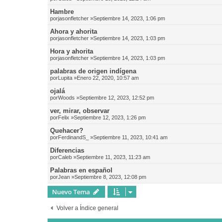
Hambre
por
jasonfletcher
»Septiembre 14, 2023, 1:06 pm
Ahora y ahorita
por
jasonfletcher
»Septiembre 14, 2023, 1:03 pm
Hora y ahorita
por
jasonfletcher
»Septiembre 14, 2023, 1:03 pm
palabras de origen indígena
por
Lupita
»Enero 22, 2020, 10:57 am
ojalá
por
Woods
»Septiembre 12, 2023, 12:52 pm
ver, mirar, observar
por
Felix
»Septiembre 12, 2023, 1:26 pm
Quehacer?
por
FerdinandS_
»Septiembre 11, 2023, 10:41 am
Diferencias
por
Caleb
»Septiembre 11, 2023, 11:23 am
Palabras en español
por
Jean
»Septiembre 8, 2023, 12:08 pm
Nuevo Tema
Volver a Índice general