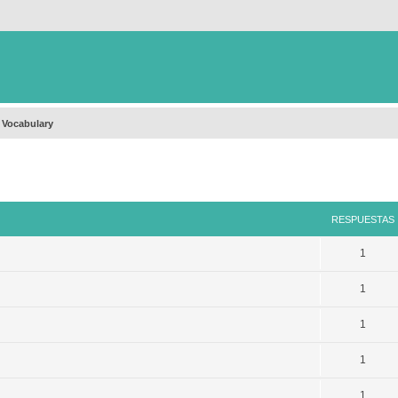
 Vocabulary
queda avanzada
RESPUESTAS
1
1
1
1
1