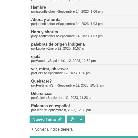
Hambre
por
jasonfletcher
»Septiembre 14, 2023, 1:06 pm
Ahora y ahorita
por
jasonfletcher
»Septiembre 14, 2023, 1:03 pm
Hora y ahorita
por
jasonfletcher
»Septiembre 14, 2023, 1:03 pm
palabras de origen indígena
por
Lupita
»Enero 22, 2020, 10:57 am
ojalá
por
Woods
»Septiembre 12, 2023, 12:52 pm
ver, mirar, observar
por
Felix
»Septiembre 12, 2023, 1:26 pm
Quehacer?
por
FerdinandS_
»Septiembre 11, 2023, 10:41 am
Diferencias
por
Caleb
»Septiembre 11, 2023, 11:23 am
Palabras en español
por
Jean
»Septiembre 8, 2023, 12:08 pm
Nuevo Tema
Volver a Índice general