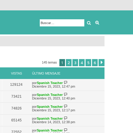
Buscar
Búsqueda avanza
1
2
3
4
5
6
Siguiente
145 temas
VISTAS
ÚLTIMO MENSAJE
V
por
Spanish Teacher
129124
e
Diciembre 15, 2023, 12:47 pm
r
ú
V
por
Spanish Teacher
73421
l
e
Diciembre 15, 2023, 12:40 pm
t
r
i
ú
V
por
Spanish Teacher
m
74826
l
e
Diciembre 15, 2023, 12:17 pm
o
t
r
m
i
ú
e
V
por
Spanish Teacher
m
65145
l
n
e
Diciembre 14, 2023, 12:38 pm
o
t
s
r
m
i
a
ú
e
V
por
Spanish Teacher
m
72552
j
l