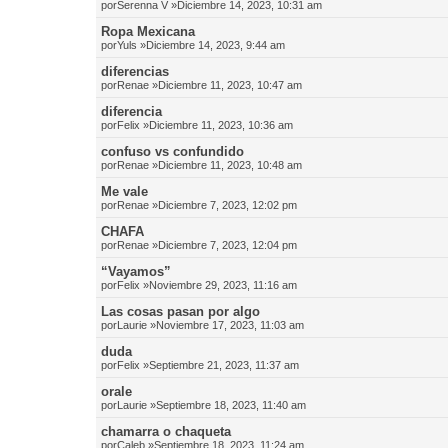
por
Serenna V
»Diciembre 14, 2023, 10:31 am
Ropa Mexicana
por
Yuls
»Diciembre 14, 2023, 9:44 am
diferencias
por
Renae
»Diciembre 11, 2023, 10:47 am
diferencia
por
Felix
»Diciembre 11, 2023, 10:36 am
confuso vs confundido
por
Renae
»Diciembre 11, 2023, 10:48 am
Me vale
por
Renae
»Diciembre 7, 2023, 12:02 pm
CHAFA
por
Renae
»Diciembre 7, 2023, 12:04 pm
“Vayamos”
por
Felix
»Noviembre 29, 2023, 11:16 am
Las cosas pasan por algo
por
Laurie
»Noviembre 17, 2023, 11:03 am
duda
por
Felix
»Septiembre 21, 2023, 11:37 am
orale
por
Laurie
»Septiembre 18, 2023, 11:40 am
chamarra o chaqueta
por
Caleb
»Septiembre 18, 2023, 11:24 am