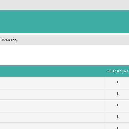
 Vocabulary
queda avanzada
RESPUESTAS
1
1
1
1
1