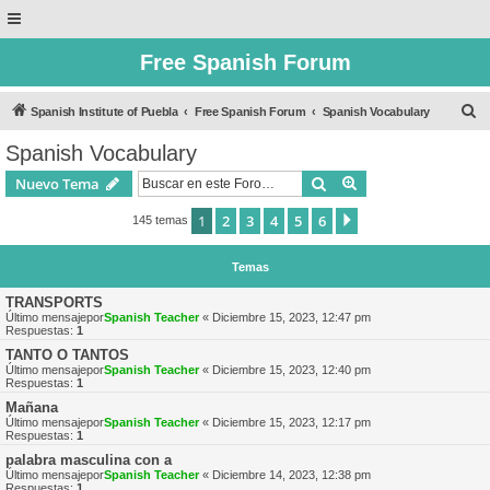
Free Spanish Forum
B
Spanish Institute of Puebla
Free Spanish Forum
Spanish Vocabulary
u
Spanish Vocabulary
s
Buscar
Búsqueda avanzad
Nuevo Tema
c
a
1
2
3
4
5
6
Siguiente
145 temas
r
Temas
TRANSPORTS
Último mensajepor
Spanish Teacher
«
Diciembre 15, 2023, 12:47 pm
Respuestas:
1
TANTO O TANTOS
Último mensajepor
Spanish Teacher
«
Diciembre 15, 2023, 12:40 pm
Respuestas:
1
Mañana
Último mensajepor
Spanish Teacher
«
Diciembre 15, 2023, 12:17 pm
Respuestas:
1
palabra masculina con a
Último mensajepor
Spanish Teacher
«
Diciembre 14, 2023, 12:38 pm
Respuestas:
1