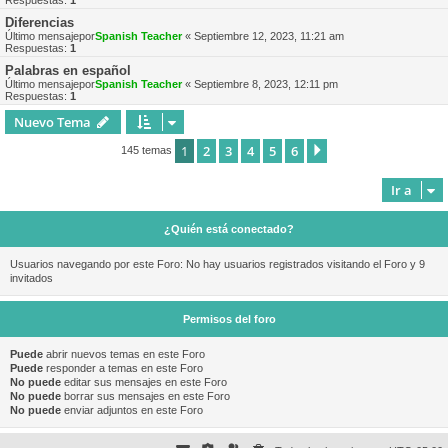
Respuestas:
1
Diferencias
Último mensajepor
Spanish Teacher
«
Septiembre 12, 2023, 11:21 am
Respuestas:
1
Palabras en español
Último mensajepor
Spanish Teacher
«
Septiembre 8, 2023, 12:11 pm
Respuestas:
1
Nuevo Tema
1
2
3
4
5
6
Siguiente
145 temas
Ir a
¿Quién está conectado?
Usuarios navegando por este Foro: No hay usuarios registrados visitando el Foro y 9
invitados
Permisos del foro
Puede
abrir nuevos temas en este Foro
Puede
responder a temas en este Foro
No puede
editar sus mensajes en este Foro
No puede
borrar sus mensajes en este Foro
No puede
enviar adjuntos en este Foro