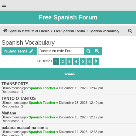
Free Spanish Forum
B
Spanish Institute of Puebla
Free Spanish Forum
Spanish Vocabulary
u
Spanish Vocabulary
s
Buscar
Búsqueda avanzad
Nuevo Tema
c
a
1
2
3
4
5
6
Siguiente
145 temas
r
Temas
TRANSPORTS
Último mensajepor
Spanish Teacher
«
Diciembre 15, 2023, 12:47 pm
Respuestas:
1
TANTO O TANTOS
Último mensajepor
Spanish Teacher
«
Diciembre 15, 2023, 12:40 pm
Respuestas:
1
Mañana
Último mensajepor
Spanish Teacher
«
Diciembre 15, 2023, 12:17 pm
Respuestas:
1
palabra masculina con a
Último mensajepor
Spanish Teacher
«
Diciembre 14, 2023, 12:38 pm
Respuestas:
1