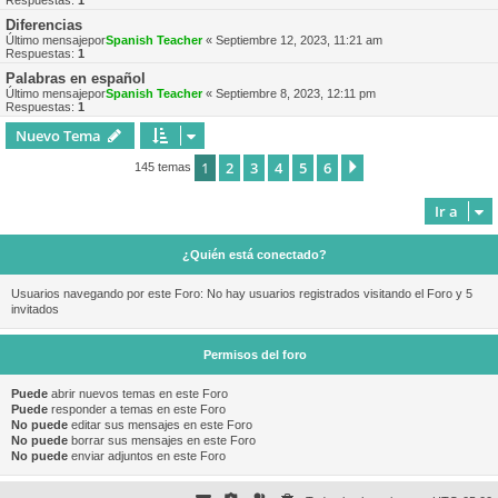
Respuestas:
1
Diferencias
Último mensajepor
Spanish Teacher
«
Septiembre 12, 2023, 11:21 am
Respuestas:
1
Palabras en español
Último mensajepor
Spanish Teacher
«
Septiembre 8, 2023, 12:11 pm
Respuestas:
1
Nuevo Tema
1
2
3
4
5
6
Siguiente
145 temas
Ir a
¿Quién está conectado?
Usuarios navegando por este Foro: No hay usuarios registrados visitando el Foro y 5
invitados
Permisos del foro
Puede
abrir nuevos temas en este Foro
Puede
responder a temas en este Foro
No puede
editar sus mensajes en este Foro
No puede
borrar sus mensajes en este Foro
No puede
enviar adjuntos en este Foro