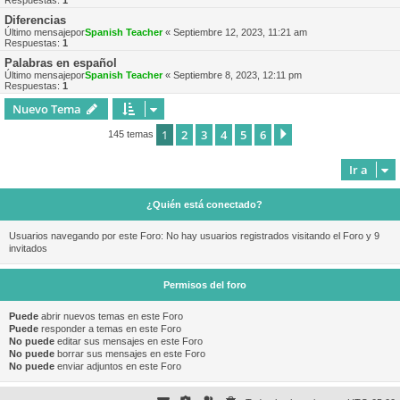
Respuestas:
1
Diferencias
Último mensajepor
Spanish Teacher
«
Septiembre 12, 2023, 11:21 am
Respuestas:
1
Palabras en español
Último mensajepor
Spanish Teacher
«
Septiembre 8, 2023, 12:11 pm
Respuestas:
1
Nuevo Tema
1
2
3
4
5
6
Siguiente
145 temas
Ir a
¿Quién está conectado?
Usuarios navegando por este Foro: No hay usuarios registrados visitando el Foro y 9
invitados
Permisos del foro
Puede
abrir nuevos temas en este Foro
Puede
responder a temas en este Foro
No puede
editar sus mensajes en este Foro
No puede
borrar sus mensajes en este Foro
No puede
enviar adjuntos en este Foro