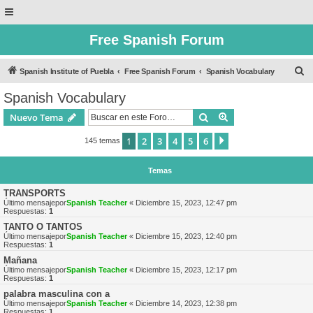
Free Spanish Forum
B
Spanish Institute of Puebla
Free Spanish Forum
Spanish Vocabulary
u
Spanish Vocabulary
s
Buscar
Búsqueda avanzad
Nuevo Tema
c
a
1
2
3
4
5
6
Siguiente
145 temas
r
Temas
TRANSPORTS
Último mensajepor
Spanish Teacher
«
Diciembre 15, 2023, 12:47 pm
Respuestas:
1
TANTO O TANTOS
Último mensajepor
Spanish Teacher
«
Diciembre 15, 2023, 12:40 pm
Respuestas:
1
Mañana
Último mensajepor
Spanish Teacher
«
Diciembre 15, 2023, 12:17 pm
Respuestas:
1
palabra masculina con a
Último mensajepor
Spanish Teacher
«
Diciembre 14, 2023, 12:38 pm
Respuestas:
1