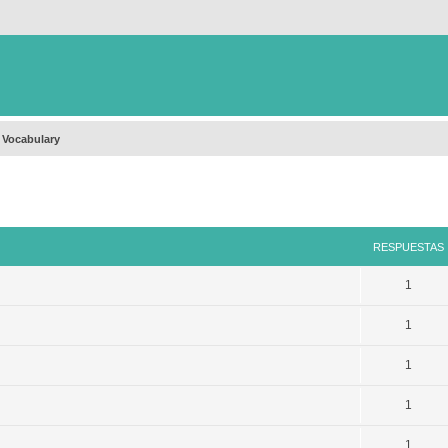
 Vocabulary
queda avanzada
RESPUESTAS
1
1
1
1
1