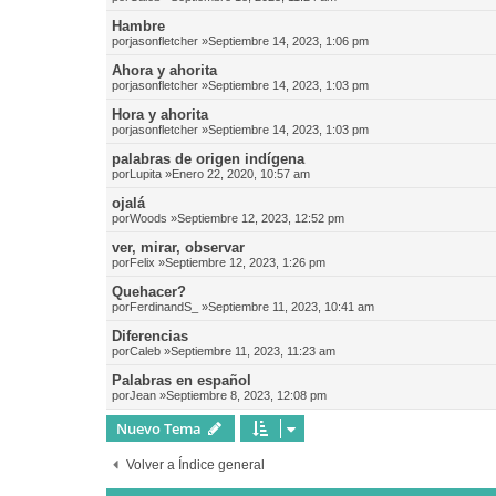
Hambre
por
jasonfletcher
»Septiembre 14, 2023, 1:06 pm
Ahora y ahorita
por
jasonfletcher
»Septiembre 14, 2023, 1:03 pm
Hora y ahorita
por
jasonfletcher
»Septiembre 14, 2023, 1:03 pm
palabras de origen indígena
por
Lupita
»Enero 22, 2020, 10:57 am
ojalá
por
Woods
»Septiembre 12, 2023, 12:52 pm
ver, mirar, observar
por
Felix
»Septiembre 12, 2023, 1:26 pm
Quehacer?
por
FerdinandS_
»Septiembre 11, 2023, 10:41 am
Diferencias
por
Caleb
»Septiembre 11, 2023, 11:23 am
Palabras en español
por
Jean
»Septiembre 8, 2023, 12:08 pm
Nuevo Tema
Volver a Índice general