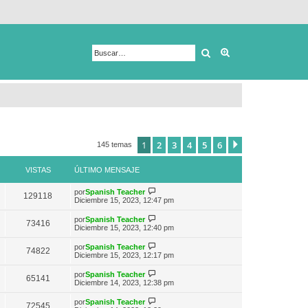
Buscar
Búsqueda avanza
1
2
3
4
5
6
Siguiente
145 temas
VISTAS
ÚLTIMO MENSAJE
V
por
Spanish Teacher
129118
e
Diciembre 15, 2023, 12:47 pm
r
ú
V
por
Spanish Teacher
73416
l
e
Diciembre 15, 2023, 12:40 pm
t
r
i
ú
V
por
Spanish Teacher
m
74822
l
e
Diciembre 15, 2023, 12:17 pm
o
t
r
m
i
ú
e
V
por
Spanish Teacher
m
65141
l
n
e
Diciembre 14, 2023, 12:38 pm
o
t
s
r
m
i
a
ú
e
V
por
Spanish Teacher
m
72545
j
l