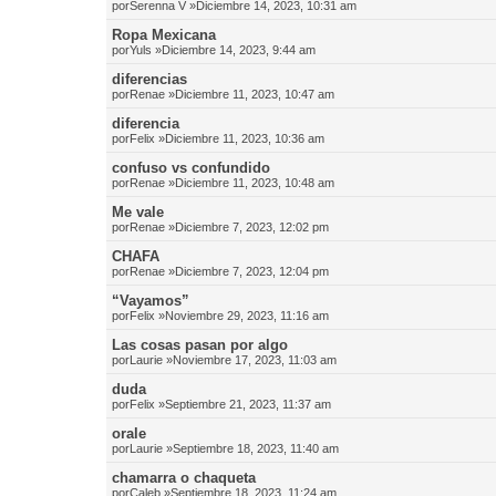
por
Serenna V
»Diciembre 14, 2023, 10:31 am
Ropa Mexicana
por
Yuls
»Diciembre 14, 2023, 9:44 am
diferencias
por
Renae
»Diciembre 11, 2023, 10:47 am
diferencia
por
Felix
»Diciembre 11, 2023, 10:36 am
confuso vs confundido
por
Renae
»Diciembre 11, 2023, 10:48 am
Me vale
por
Renae
»Diciembre 7, 2023, 12:02 pm
CHAFA
por
Renae
»Diciembre 7, 2023, 12:04 pm
“Vayamos”
por
Felix
»Noviembre 29, 2023, 11:16 am
Las cosas pasan por algo
por
Laurie
»Noviembre 17, 2023, 11:03 am
duda
por
Felix
»Septiembre 21, 2023, 11:37 am
orale
por
Laurie
»Septiembre 18, 2023, 11:40 am
chamarra o chaqueta
por
Caleb
»Septiembre 18, 2023, 11:24 am