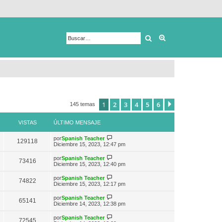
Buscar
Búsqueda avanza
1
2
3
4
5
6
Siguiente
145 temas
VISTAS
ÚLTIMO MENSAJE
V
por
Spanish Teacher
129118
e
Diciembre 15, 2023, 12:47 pm
r
ú
V
por
Spanish Teacher
73416
l
e
Diciembre 15, 2023, 12:40 pm
t
r
i
ú
V
por
Spanish Teacher
m
74822
l
e
Diciembre 15, 2023, 12:17 pm
o
t
r
m
i
ú
e
V
por
Spanish Teacher
m
65141
l
n
e
Diciembre 14, 2023, 12:38 pm
o
t
s
r
m
i
a
ú
e
V
por
Spanish Teacher
m
72545
j
l