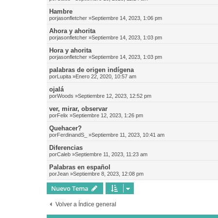
Hambre
por
jasonfletcher
»Septiembre 14, 2023, 1:06 pm
Ahora y ahorita
por
jasonfletcher
»Septiembre 14, 2023, 1:03 pm
Hora y ahorita
por
jasonfletcher
»Septiembre 14, 2023, 1:03 pm
palabras de origen indígena
por
Lupita
»Enero 22, 2020, 10:57 am
ojalá
por
Woods
»Septiembre 12, 2023, 12:52 pm
ver, mirar, observar
por
Felix
»Septiembre 12, 2023, 1:26 pm
Quehacer?
por
FerdinandS_
»Septiembre 11, 2023, 10:41 am
Diferencias
por
Caleb
»Septiembre 11, 2023, 11:23 am
Palabras en español
por
Jean
»Septiembre 8, 2023, 12:08 pm
Nuevo Tema
Volver a Índice general