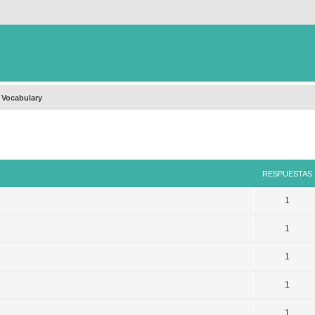
 Vocabulary
queda avanzada
RESPUESTAS
1
1
1
1
1