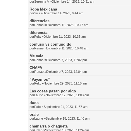
por
Serenna V
»Diciembre 14, 2023, 10:31 am
Ropa Mexicana
por
Yuls
»Diciembre 14, 2023, 9:44 am
diferencias
por
Renae
»Diciembre 11, 2023, 10:47 am
diferencia
por
Felix
»Diciembre 11, 2023, 10:36 am
confuso vs confundido
por
Renae
»Diciembre 11, 2023, 10:48 am
Me vale
por
Renae
»Diciembre 7, 2023, 12:02 pm
CHAFA
por
Renae
»Diciembre 7, 2023, 12:04 pm
“Vayamos”
por
Felix
»Noviembre 29, 2023, 11:16 am
Las cosas pasan por algo
por
Laurie
»Noviembre 17, 2023, 11:03 am
duda
por
Felix
»Septiembre 21, 2023, 11:37 am
orale
por
Laurie
»Septiembre 18, 2023, 11:40 am
chamarra o chaqueta
por
Caleb
»Septiembre 18, 2023, 11:24 am