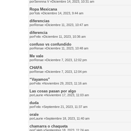
por
Serenna V
»Diciembre 14, 2023, 10:31 am
Ropa Mexicana
por
Yuls
»Diciembre 14, 2023, 9:44 am
diferencias
por
Renae
»Diciembre 11, 2023, 10:47 am
diferencia
por
Felix
»Diciembre 11, 2023, 10:36 am
confuso vs confundido
por
Renae
»Diciembre 11, 2023, 10:48 am
Me vale
por
Renae
»Diciembre 7, 2023, 12:02 pm
CHAFA
por
Renae
»Diciembre 7, 2023, 12:04 pm
“Vayamos”
por
Felix
»Noviembre 29, 2023, 11:16 am
Las cosas pasan por algo
por
Laurie
»Noviembre 17, 2023, 11:03 am
duda
por
Felix
»Septiembre 21, 2023, 11:37 am
orale
por
Laurie
»Septiembre 18, 2023, 11:40 am
chamarra o chaqueta
por
Caleb
»Septiembre 18, 2023, 11:24 am