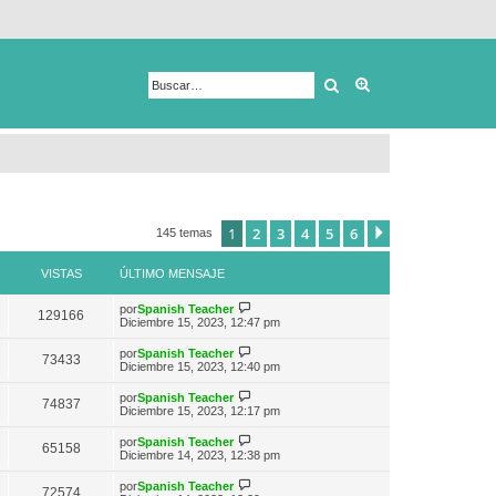
Buscar
Búsqueda avanza
1
2
3
4
5
6
Siguiente
145 temas
VISTAS
ÚLTIMO MENSAJE
V
por
Spanish Teacher
129166
e
Diciembre 15, 2023, 12:47 pm
r
ú
V
por
Spanish Teacher
73433
l
e
Diciembre 15, 2023, 12:40 pm
t
r
i
ú
V
por
Spanish Teacher
m
74837
l
e
Diciembre 15, 2023, 12:17 pm
o
t
r
m
i
ú
e
V
por
Spanish Teacher
m
65158
l
n
e
Diciembre 14, 2023, 12:38 pm
o
t
s
r
m
i
a
ú
e
V
por
Spanish Teacher
m
72574
j
l