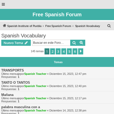
Free Spanish Forum
B
Spanish Institute of Puebla
Free Spanish Forum
Spanish Vocabulary
u
Spanish Vocabulary
s
Buscar
Búsqueda avanzad
Nuevo Tema
c
a
1
2
3
4
5
6
Siguiente
145 temas
r
Temas
TRANSPORTS
Último mensajepor
Spanish Teacher
«
Diciembre 15, 2023, 12:47 pm
Respuestas:
1
TANTO O TANTOS
Último mensajepor
Spanish Teacher
«
Diciembre 15, 2023, 12:40 pm
Respuestas:
1
Mañana
Último mensajepor
Spanish Teacher
«
Diciembre 15, 2023, 12:17 pm
Respuestas:
1
palabra masculina con a
Último mensajepor
Spanish Teacher
«
Diciembre 14, 2023, 12:38 pm
Respuestas:
1