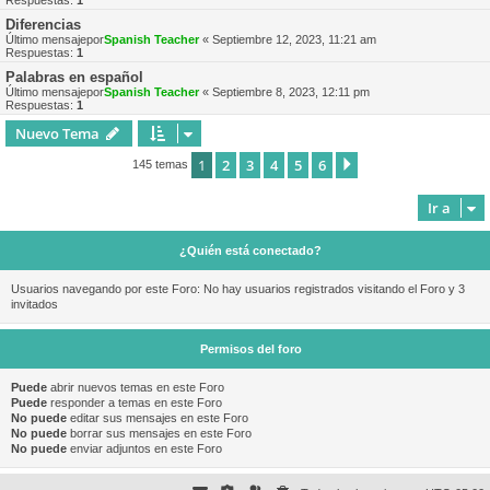
Respuestas:
1
Diferencias
Último mensajepor
Spanish Teacher
«
Septiembre 12, 2023, 11:21 am
Respuestas:
1
Palabras en español
Último mensajepor
Spanish Teacher
«
Septiembre 8, 2023, 12:11 pm
Respuestas:
1
Nuevo Tema
1
2
3
4
5
6
Siguiente
145 temas
Ir a
¿Quién está conectado?
Usuarios navegando por este Foro: No hay usuarios registrados visitando el Foro y 3
invitados
Permisos del foro
Puede
abrir nuevos temas en este Foro
Puede
responder a temas en este Foro
No puede
editar sus mensajes en este Foro
No puede
borrar sus mensajes en este Foro
No puede
enviar adjuntos en este Foro