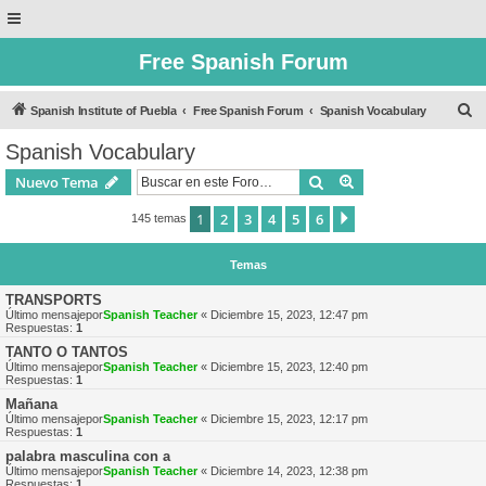
Free Spanish Forum
B
Spanish Institute of Puebla
Free Spanish Forum
Spanish Vocabulary
u
Spanish Vocabulary
s
Buscar
Búsqueda avanzad
Nuevo Tema
c
a
1
2
3
4
5
6
Siguiente
145 temas
r
Temas
TRANSPORTS
Último mensajepor
Spanish Teacher
«
Diciembre 15, 2023, 12:47 pm
Respuestas:
1
TANTO O TANTOS
Último mensajepor
Spanish Teacher
«
Diciembre 15, 2023, 12:40 pm
Respuestas:
1
Mañana
Último mensajepor
Spanish Teacher
«
Diciembre 15, 2023, 12:17 pm
Respuestas:
1
palabra masculina con a
Último mensajepor
Spanish Teacher
«
Diciembre 14, 2023, 12:38 pm
Respuestas:
1