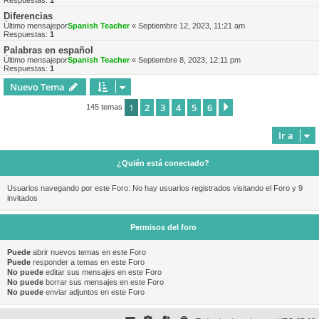
Respuestas:
1
Diferencias
Último mensajepor
Spanish Teacher
«
Septiembre 12, 2023, 11:21 am
Respuestas:
1
Palabras en español
Último mensajepor
Spanish Teacher
«
Septiembre 8, 2023, 12:11 pm
Respuestas:
1
Nuevo Tema
1
2
3
4
5
6
Siguiente
145 temas
Ir a
¿Quién está conectado?
Usuarios navegando por este Foro: No hay usuarios registrados visitando el Foro y 9
invitados
Permisos del foro
Puede
abrir nuevos temas en este Foro
Puede
responder a temas en este Foro
No puede
editar sus mensajes en este Foro
No puede
borrar sus mensajes en este Foro
No puede
enviar adjuntos en este Foro