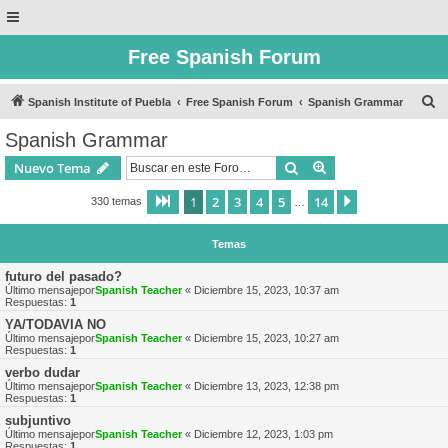
Free Spanish Forum
B
Spanish Institute of Puebla
Free Spanish Forum
Spanish Grammar
u
Spanish Grammar
s
Buscar
Búsqueda avanzad
Nuevo Tema
c
a
1
2
3
4
5
14
Página
1
de
14
Siguiente
330 temas
…
r
Temas
futuro del pasado?
Último mensajepor
Spanish Teacher
«
Diciembre 15, 2023, 10:37 am
Respuestas:
1
YA/TODAVIA NO
Último mensajepor
Spanish Teacher
«
Diciembre 15, 2023, 10:27 am
Respuestas:
1
verbo dudar
Último mensajepor
Spanish Teacher
«
Diciembre 13, 2023, 12:38 pm
Respuestas:
1
subjuntivo
Último mensajepor
Spanish Teacher
«
Diciembre 12, 2023, 1:03 pm
Respuestas:
1