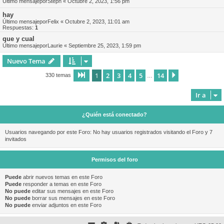
Último mensajepor
Steph
«
Octubre 2, 2023, 1:56 pm
hay
Último mensajepor
Felix
«
Octubre 2, 2023, 11:01 am
Respuestas:
1
que y cual
Último mensajepor
Laurie
«
Septiembre 25, 2023, 1:59 pm
Nuevo Tema
1
2
3
4
5
14
Página
1
de
14
Siguiente
330 temas
…
Ir a
¿Quién está conectado?
Usuarios navegando por este Foro: No hay usuarios registrados visitando el Foro y 7
invitados
Permisos del foro
Puede
abrir nuevos temas en este Foro
Puede
responder a temas en este Foro
No puede
editar sus mensajes en este Foro
No puede
borrar sus mensajes en este Foro
No puede
enviar adjuntos en este Foro