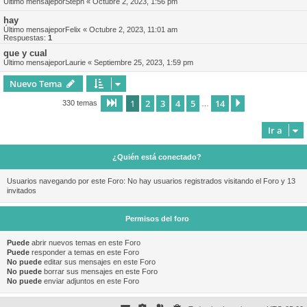
Último mensajepor
Steph
«
Octubre 2, 2023, 1:56 pm
hay
Último mensajepor
Felix
«
Octubre 2, 2023, 11:01 am
Respuestas:
1
que y cual
Último mensajepor
Laurie
«
Septiembre 25, 2023, 1:59 pm
Nuevo Tema
1
2
3
4
5
14
Página
1
de
14
Siguiente
330 temas
…
Ir a
¿Quién está conectado?
Usuarios navegando por este Foro: No hay usuarios registrados visitando el Foro y 13
invitados
Permisos del foro
Puede
abrir nuevos temas en este Foro
Puede
responder a temas en este Foro
No puede
editar sus mensajes en este Foro
No puede
borrar sus mensajes en este Foro
No puede
enviar adjuntos en este Foro