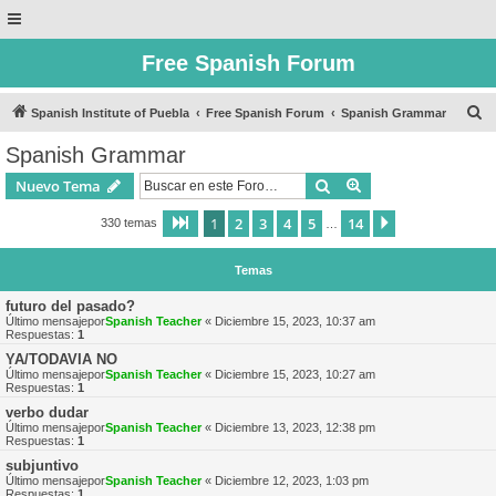
Free Spanish Forum
B
Spanish Institute of Puebla
Free Spanish Forum
Spanish Grammar
u
Spanish Grammar
s
Buscar
Búsqueda avanzad
Nuevo Tema
c
a
1
2
3
4
5
14
Página
1
de
14
Siguiente
330 temas
…
r
Temas
futuro del pasado?
Último mensajepor
Spanish Teacher
«
Diciembre 15, 2023, 10:37 am
Respuestas:
1
YA/TODAVIA NO
Último mensajepor
Spanish Teacher
«
Diciembre 15, 2023, 10:27 am
Respuestas:
1
verbo dudar
Último mensajepor
Spanish Teacher
«
Diciembre 13, 2023, 12:38 pm
Respuestas:
1
subjuntivo
Último mensajepor
Spanish Teacher
«
Diciembre 12, 2023, 1:03 pm
Respuestas:
1