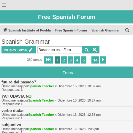
Free Spanish Forum
B
Spanish Institute of Puebla
Free Spanish Forum
Spanish Grammar
u
Spanish Grammar
s
Buscar
Búsqueda avanzad
Nuevo Tema
c
a
1
2
3
4
5
14
Página
1
de
14
Siguiente
330 temas
…
r
Temas
futuro del pasado?
Último mensajepor
Spanish Teacher
«
Diciembre 15, 2023, 10:37 am
Respuestas:
1
YA/TODAVIA NO
Último mensajepor
Spanish Teacher
«
Diciembre 15, 2023, 10:27 am
Respuestas:
1
verbo dudar
Último mensajepor
Spanish Teacher
«
Diciembre 13, 2023, 12:38 pm
Respuestas:
1
subjuntivo
Último mensajepor
Spanish Teacher
«
Diciembre 12, 2023, 1:03 pm
Respuestas:
1