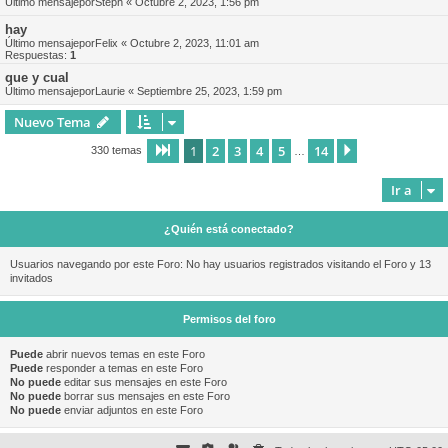
Último mensajepor
Steph
«
Octubre 2, 2023, 1:56 pm
hay
Último mensajepor
Felix
«
Octubre 2, 2023, 11:01 am
Respuestas:
1
que y cual
Último mensajepor
Laurie
«
Septiembre 25, 2023, 1:59 pm
Nuevo Tema
1
2
3
4
5
14
Página
1
de
14
Siguiente
330 temas
…
Ir a
¿Quién está conectado?
Usuarios navegando por este Foro: No hay usuarios registrados visitando el Foro y 13
invitados
Permisos del foro
Puede
abrir nuevos temas en este Foro
Puede
responder a temas en este Foro
No puede
editar sus mensajes en este Foro
No puede
borrar sus mensajes en este Foro
No puede
enviar adjuntos en este Foro