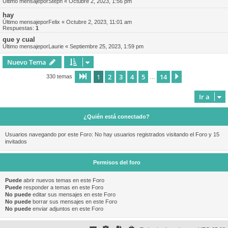
Último mensajepor
Steph
«
Octubre 2, 2023, 1:56 pm
hay
Último mensajepor
Felix
«
Octubre 2, 2023, 11:01 am
Respuestas:
1
que y cual
Último mensajepor
Laurie
«
Septiembre 25, 2023, 1:59 pm
Nuevo Tema
1
2
3
4
5
14
Página
1
de
14
Siguiente
330 temas
…
Ir a
¿Quién está conectado?
Usuarios navegando por este Foro: No hay usuarios registrados visitando el Foro y 15
invitados
Permisos del foro
Puede
abrir nuevos temas en este Foro
Puede
responder a temas en este Foro
No puede
editar sus mensajes en este Foro
No puede
borrar sus mensajes en este Foro
No puede
enviar adjuntos en este Foro