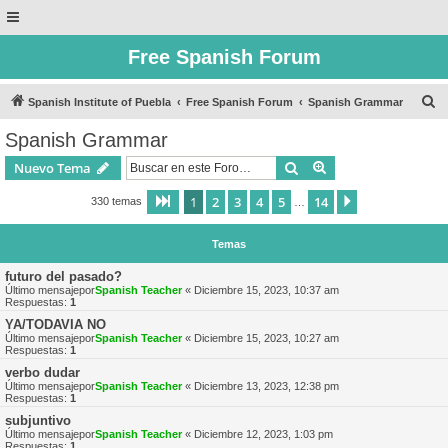
Free Spanish Forum
B
Spanish Institute of Puebla
Free Spanish Forum
Spanish Grammar
u
Spanish Grammar
s
Buscar
Búsqueda avanzad
Nuevo Tema
c
a
1
2
3
4
5
14
Página
1
de
14
Siguiente
330 temas
…
r
Temas
futuro del pasado?
Último mensajepor
Spanish Teacher
«
Diciembre 15, 2023, 10:37 am
Respuestas:
1
YA/TODAVIA NO
Último mensajepor
Spanish Teacher
«
Diciembre 15, 2023, 10:27 am
Respuestas:
1
verbo dudar
Último mensajepor
Spanish Teacher
«
Diciembre 13, 2023, 12:38 pm
Respuestas:
1
subjuntivo
Último mensajepor
Spanish Teacher
«
Diciembre 12, 2023, 1:03 pm
Respuestas:
1