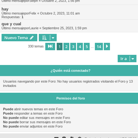
Último mensajepor
Steph
«
Octubre 2, 2023, 1:56 pm
hay
Último mensajepor
Felix
«
Octubre 2, 2023, 11:01 am
Respuestas:
1
que y cual
Último mensajepor
Laurie
«
Septiembre 25, 2023, 1:59 pm
Nuevo Tema
1
2
3
4
5
14
Página
1
de
14
Siguiente
330 temas
…
Ir a
¿Quién está conectado?
Usuarios navegando por este Foro: No hay usuarios registrados visitando el Foro y 13
invitados
Permisos del foro
Puede
abrir nuevos temas en este Foro
Puede
responder a temas en este Foro
No puede
editar sus mensajes en este Foro
No puede
borrar sus mensajes en este Foro
No puede
enviar adjuntos en este Foro