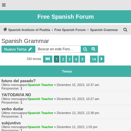
Free Spanish Forum
B
Spanish Institute of Puebla
Free Spanish Forum
Spanish Grammar
u
Spanish Grammar
s
Buscar
Búsqueda avanzad
Nuevo Tema
c
a
1
2
3
4
5
14
Página
1
de
14
Siguiente
330 temas
…
r
Temas
futuro del pasado?
Último mensajepor
Spanish Teacher
«
Diciembre 15, 2023, 10:37 am
Respuestas:
1
YA/TODAVIA NO
Último mensajepor
Spanish Teacher
«
Diciembre 15, 2023, 10:27 am
Respuestas:
1
verbo dudar
Último mensajepor
Spanish Teacher
«
Diciembre 13, 2023, 12:38 pm
Respuestas:
1
subjuntivo
Último mensajepor
Spanish Teacher
«
Diciembre 12, 2023, 1:03 pm
Respuestas:
1