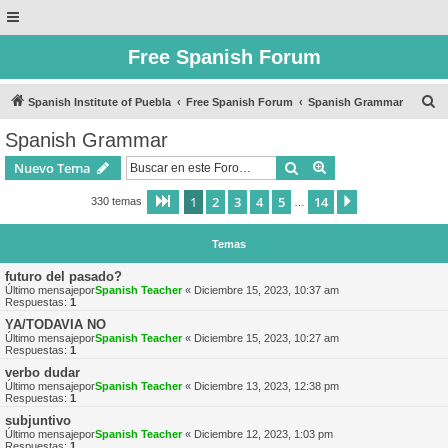
Free Spanish Forum
B
Spanish Institute of Puebla
Free Spanish Forum
Spanish Grammar
u
Spanish Grammar
s
Buscar
Búsqueda avanzad
Nuevo Tema
c
a
1
2
3
4
5
14
Página
1
de
14
Siguiente
330 temas
…
r
Temas
futuro del pasado?
Último mensajepor
Spanish Teacher
«
Diciembre 15, 2023, 10:37 am
Respuestas:
1
YA/TODAVIA NO
Último mensajepor
Spanish Teacher
«
Diciembre 15, 2023, 10:27 am
Respuestas:
1
verbo dudar
Último mensajepor
Spanish Teacher
«
Diciembre 13, 2023, 12:38 pm
Respuestas:
1
subjuntivo
Último mensajepor
Spanish Teacher
«
Diciembre 12, 2023, 1:03 pm
Respuestas:
1