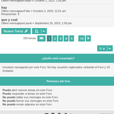
Último mensajepor
Steph
«
Octubre 2, 2023, 1:56 pm
hay
Último mensajepor
Felix
«
Octubre 2, 2023, 11:01 am
Respuestas:
1
que y cual
Último mensajepor
Laurie
«
Septiembre 25, 2023, 1:59 pm
Nuevo Tema
1
2
3
4
5
14
Página
1
de
14
Siguiente
330 temas
…
Ir a
¿Quién está conectado?
Usuarios navegando por este Foro: No hay usuarios registrados visitando el Foro y 18
invitados
Permisos del foro
Puede
abrir nuevos temas en este Foro
Puede
responder a temas en este Foro
No puede
editar sus mensajes en este Foro
No puede
borrar sus mensajes en este Foro
No puede
enviar adjuntos en este Foro