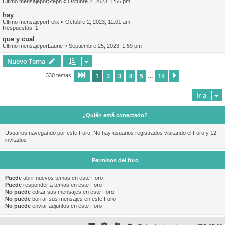
Último mensajepor
Steph
«
Octubre 2, 2023, 1:56 pm
hay
Último mensajepor
Felix
«
Octubre 2, 2023, 11:01 am
Respuestas:
1
que y cual
Último mensajepor
Laurie
«
Septiembre 25, 2023, 1:59 pm
Nuevo Tema
1
2
3
4
5
14
Página
1
de
14
Siguiente
330 temas
…
Ir a
¿Quién está conectado?
Usuarios navegando por este Foro: No hay usuarios registrados visitando el Foro y 12
invitados
Permisos del foro
Puede
abrir nuevos temas en este Foro
Puede
responder a temas en este Foro
No puede
editar sus mensajes en este Foro
No puede
borrar sus mensajes en este Foro
No puede
enviar adjuntos en este Foro