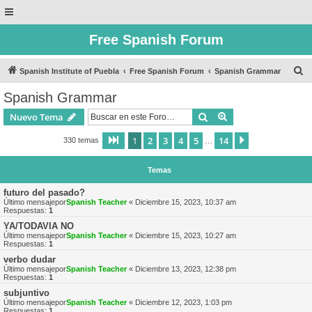
Free Spanish Forum
B
Spanish Institute of Puebla
Free Spanish Forum
Spanish Grammar
u
Spanish Grammar
s
Buscar
Búsqueda avanzad
Nuevo Tema
c
a
1
2
3
4
5
14
Página
1
de
14
Siguiente
330 temas
…
r
Temas
futuro del pasado?
Último mensajepor
Spanish Teacher
«
Diciembre 15, 2023, 10:37 am
Respuestas:
1
YA/TODAVIA NO
Último mensajepor
Spanish Teacher
«
Diciembre 15, 2023, 10:27 am
Respuestas:
1
verbo dudar
Último mensajepor
Spanish Teacher
«
Diciembre 13, 2023, 12:38 pm
Respuestas:
1
subjuntivo
Último mensajepor
Spanish Teacher
«
Diciembre 12, 2023, 1:03 pm
Respuestas:
1