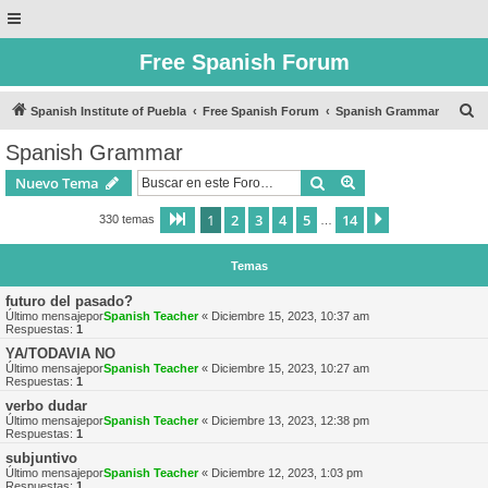
Free Spanish Forum
B
Spanish Institute of Puebla
Free Spanish Forum
Spanish Grammar
u
Spanish Grammar
s
Buscar
Búsqueda avanzad
Nuevo Tema
c
a
1
2
3
4
5
14
Página
1
de
14
Siguiente
330 temas
…
r
Temas
futuro del pasado?
Último mensajepor
Spanish Teacher
«
Diciembre 15, 2023, 10:37 am
Respuestas:
1
YA/TODAVIA NO
Último mensajepor
Spanish Teacher
«
Diciembre 15, 2023, 10:27 am
Respuestas:
1
verbo dudar
Último mensajepor
Spanish Teacher
«
Diciembre 13, 2023, 12:38 pm
Respuestas:
1
subjuntivo
Último mensajepor
Spanish Teacher
«
Diciembre 12, 2023, 1:03 pm
Respuestas:
1