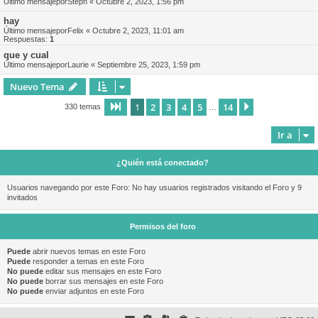
Último mensajepor
Steph
«
Octubre 2, 2023, 1:56 pm
hay
Último mensajepor
Felix
«
Octubre 2, 2023, 11:01 am
Respuestas:
1
que y cual
Último mensajepor
Laurie
«
Septiembre 25, 2023, 1:59 pm
Nuevo Tema
1
2
3
4
5
14
Página
1
de
14
Siguiente
330 temas
…
Ir a
¿Quién está conectado?
Usuarios navegando por este Foro: No hay usuarios registrados visitando el Foro y 9
invitados
Permisos del foro
Puede
abrir nuevos temas en este Foro
Puede
responder a temas en este Foro
No puede
editar sus mensajes en este Foro
No puede
borrar sus mensajes en este Foro
No puede
enviar adjuntos en este Foro