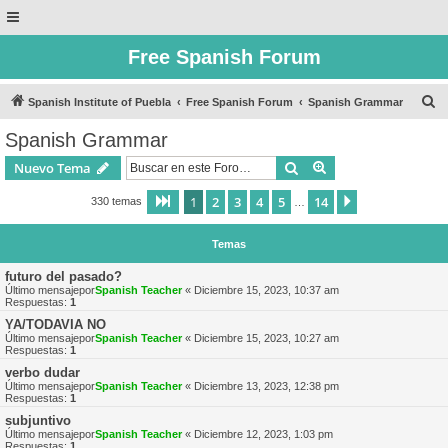
Free Spanish Forum
B
Spanish Institute of Puebla
Free Spanish Forum
Spanish Grammar
u
Spanish Grammar
s
Buscar
Búsqueda avanzad
Nuevo Tema
c
a
1
2
3
4
5
14
Página
1
de
14
Siguiente
330 temas
…
r
Temas
futuro del pasado?
Último mensajepor
Spanish Teacher
«
Diciembre 15, 2023, 10:37 am
Respuestas:
1
YA/TODAVIA NO
Último mensajepor
Spanish Teacher
«
Diciembre 15, 2023, 10:27 am
Respuestas:
1
verbo dudar
Último mensajepor
Spanish Teacher
«
Diciembre 13, 2023, 12:38 pm
Respuestas:
1
subjuntivo
Último mensajepor
Spanish Teacher
«
Diciembre 12, 2023, 1:03 pm
Respuestas:
1