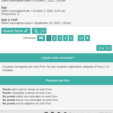
Último mensajepor
Steph
«
Octubre 2, 2023, 1:56 pm
hay
Último mensajepor
Felix
«
Octubre 2, 2023, 11:01 am
Respuestas:
1
que y cual
Último mensajepor
Laurie
«
Septiembre 25, 2023, 1:59 pm
Nuevo Tema
1
2
3
4
5
14
Página
1
de
14
Siguiente
330 temas
…
Ir a
¿Quién está conectado?
Usuarios navegando por este Foro: No hay usuarios registrados visitando el Foro y 14
invitados
Permisos del foro
Puede
abrir nuevos temas en este Foro
Puede
responder a temas en este Foro
No puede
editar sus mensajes en este Foro
No puede
borrar sus mensajes en este Foro
No puede
enviar adjuntos en este Foro