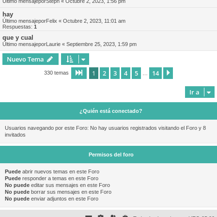
Último mensajepor
Steph
«
Octubre 2, 2023, 1:56 pm
hay
Último mensajepor
Felix
«
Octubre 2, 2023, 11:01 am
Respuestas:
1
que y cual
Último mensajepor
Laurie
«
Septiembre 25, 2023, 1:59 pm
Nuevo Tema
1
2
3
4
5
14
Página
1
de
14
Siguiente
330 temas
…
Ir a
¿Quién está conectado?
Usuarios navegando por este Foro: No hay usuarios registrados visitando el Foro y 8
invitados
Permisos del foro
Puede
abrir nuevos temas en este Foro
Puede
responder a temas en este Foro
No puede
editar sus mensajes en este Foro
No puede
borrar sus mensajes en este Foro
No puede
enviar adjuntos en este Foro