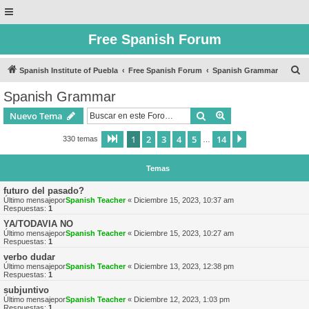
Free Spanish Forum
B
Spanish Institute of Puebla
Free Spanish Forum
Spanish Grammar
u
Spanish Grammar
s
Buscar
Búsqueda avanzad
Nuevo Tema
c
a
1
2
3
4
5
14
Página
1
de
14
Siguiente
330 temas
…
r
Temas
futuro del pasado?
Último mensajepor
Spanish Teacher
«
Diciembre 15, 2023, 10:37 am
Respuestas:
1
YA/TODAVIA NO
Último mensajepor
Spanish Teacher
«
Diciembre 15, 2023, 10:27 am
Respuestas:
1
verbo dudar
Último mensajepor
Spanish Teacher
«
Diciembre 13, 2023, 12:38 pm
Respuestas:
1
subjuntivo
Último mensajepor
Spanish Teacher
«
Diciembre 12, 2023, 1:03 pm
Respuestas:
1