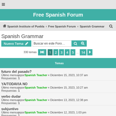
Free Spanish Forum
B
Spanish Institute of Puebla
Free Spanish Forum
Spanish Grammar
u
Spanish Grammar
s
Buscar
Búsqueda avanzad
Nuevo Tema
c
a
1
2
3
4
5
14
Página
1
de
14
Siguiente
330 temas
…
r
Temas
futuro del pasado?
Último mensajepor
Spanish Teacher
«
Diciembre 15, 2023, 10:37 am
Respuestas:
1
YA/TODAVIA NO
Último mensajepor
Spanish Teacher
«
Diciembre 15, 2023, 10:27 am
Respuestas:
1
verbo dudar
Último mensajepor
Spanish Teacher
«
Diciembre 13, 2023, 12:38 pm
Respuestas:
1
subjuntivo
Último mensajepor
Spanish Teacher
«
Diciembre 12, 2023, 1:03 pm
Respuestas:
1