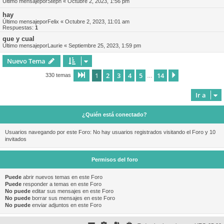
Último mensajepor
Steph
«
Octubre 2, 2023, 1:56 pm
hay
Último mensajepor
Felix
«
Octubre 2, 2023, 11:01 am
Respuestas:
1
que y cual
Último mensajepor
Laurie
«
Septiembre 25, 2023, 1:59 pm
Nuevo Tema
1
2
3
4
5
14
Página
1
de
14
Siguiente
330 temas
…
Ir a
¿Quién está conectado?
Usuarios navegando por este Foro: No hay usuarios registrados visitando el Foro y 10
invitados
Permisos del foro
Puede
abrir nuevos temas en este Foro
Puede
responder a temas en este Foro
No puede
editar sus mensajes en este Foro
No puede
borrar sus mensajes en este Foro
No puede
enviar adjuntos en este Foro