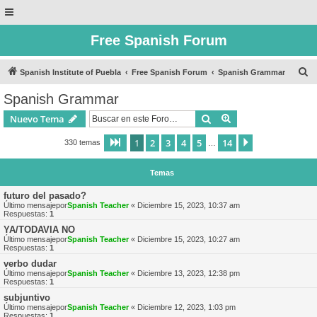
Free Spanish Forum
B
Spanish Institute of Puebla
Free Spanish Forum
Spanish Grammar
u
Spanish Grammar
s
Buscar
Búsqueda avanzad
Nuevo Tema
c
a
1
2
3
4
5
14
Página
1
de
14
Siguiente
330 temas
…
r
Temas
futuro del pasado?
Último mensajepor
Spanish Teacher
«
Diciembre 15, 2023, 10:37 am
Respuestas:
1
YA/TODAVIA NO
Último mensajepor
Spanish Teacher
«
Diciembre 15, 2023, 10:27 am
Respuestas:
1
verbo dudar
Último mensajepor
Spanish Teacher
«
Diciembre 13, 2023, 12:38 pm
Respuestas:
1
subjuntivo
Último mensajepor
Spanish Teacher
«
Diciembre 12, 2023, 1:03 pm
Respuestas:
1