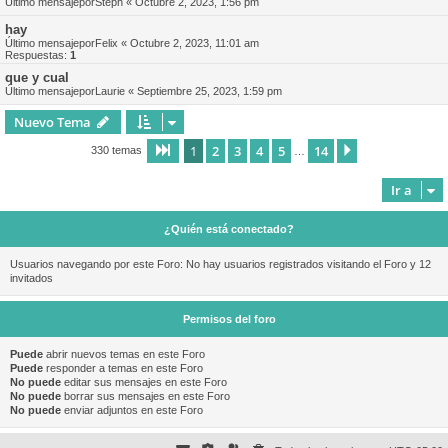
Último mensajepor
Steph
«
Octubre 2, 2023, 1:56 pm
hay
Último mensajepor
Felix
«
Octubre 2, 2023, 11:01 am
Respuestas:
1
que y cual
Último mensajepor
Laurie
«
Septiembre 25, 2023, 1:59 pm
Nuevo Tema
1
2
3
4
5
14
Página
1
de
14
Siguiente
330 temas
…
Ir a
¿Quién está conectado?
Usuarios navegando por este Foro: No hay usuarios registrados visitando el Foro y 12
invitados
Permisos del foro
Puede
abrir nuevos temas en este Foro
Puede
responder a temas en este Foro
No puede
editar sus mensajes en este Foro
No puede
borrar sus mensajes en este Foro
No puede
enviar adjuntos en este Foro