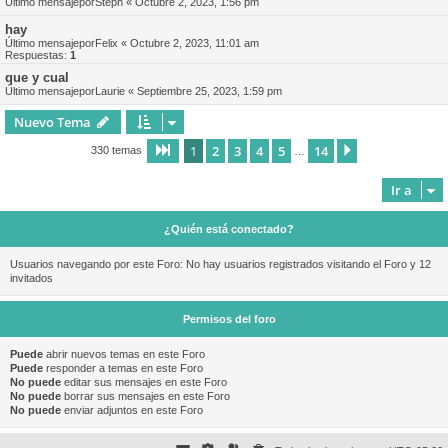
Último mensajepor
Steph
«
Octubre 2, 2023, 1:56 pm
hay
Último mensajepor
Felix
«
Octubre 2, 2023, 11:01 am
Respuestas:
1
que y cual
Último mensajepor
Laurie
«
Septiembre 25, 2023, 1:59 pm
Nuevo Tema
1
2
3
4
5
14
Página
1
de
14
Siguiente
330 temas
…
Ir a
¿Quién está conectado?
Usuarios navegando por este Foro: No hay usuarios registrados visitando el Foro y 12
invitados
Permisos del foro
Puede
abrir nuevos temas en este Foro
Puede
responder a temas en este Foro
No puede
editar sus mensajes en este Foro
No puede
borrar sus mensajes en este Foro
No puede
enviar adjuntos en este Foro