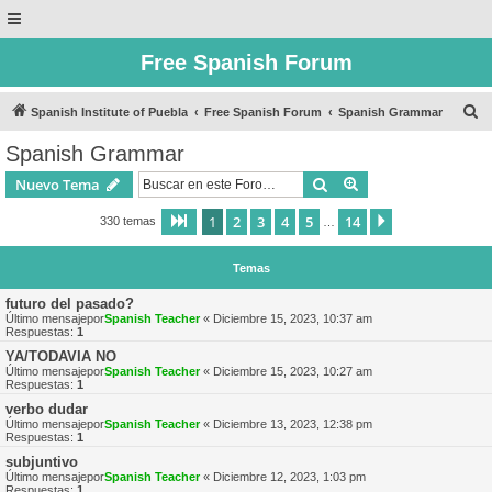
Free Spanish Forum
B
Spanish Institute of Puebla
Free Spanish Forum
Spanish Grammar
u
Spanish Grammar
s
Buscar
Búsqueda avanzad
Nuevo Tema
c
a
1
2
3
4
5
14
Página
1
de
14
Siguiente
330 temas
…
r
Temas
futuro del pasado?
Último mensajepor
Spanish Teacher
«
Diciembre 15, 2023, 10:37 am
Respuestas:
1
YA/TODAVIA NO
Último mensajepor
Spanish Teacher
«
Diciembre 15, 2023, 10:27 am
Respuestas:
1
verbo dudar
Último mensajepor
Spanish Teacher
«
Diciembre 13, 2023, 12:38 pm
Respuestas:
1
subjuntivo
Último mensajepor
Spanish Teacher
«
Diciembre 12, 2023, 1:03 pm
Respuestas:
1