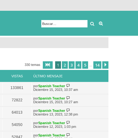
Buscar
Búsqueda avanza
1
2
3
4
5
14
Página
1
de
14
Siguiente
330 temas
…
VISTAS
ÚLTIMO MENSAJE
V
por
Spanish Teacher
133861
e
Diciembre 15, 2023, 10:37 am
r
ú
V
por
Spanish Teacher
72822
l
e
Diciembre 15, 2023, 10:27 am
t
r
i
ú
V
por
Spanish Teacher
m
64013
l
e
Diciembre 13, 2023, 12:38 pm
o
t
r
m
i
ú
e
V
por
Spanish Teacher
m
54050
l
n
e
Diciembre 12, 2023, 1:03 pm
o
t
s
r
m
i
a
ú
e
V
por
Spanish Teacher
m
52847
j
l