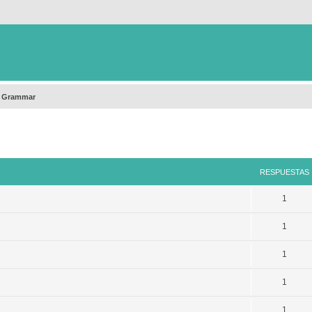
h Grammar
queda avanzada
RESPUESTAS
1
1
1
1
1