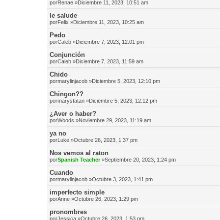
por
Renae
»Diciembre 11, 2023, 10:51 am
le salude
por
Felix
»Diciembre 11, 2023, 10:25 am
Pedo
por
Caleb
»Diciembre 7, 2023, 12:01 pm
Conjunción
por
Caleb
»Diciembre 7, 2023, 11:59 am
Chido
por
marylinjacob
»Diciembre 5, 2023, 12:10 pm
Chingon??
por
marystatan
»Diciembre 5, 2023, 12:12 pm
¿Aver o haber?
por
Woods
»Noviembre 29, 2023, 11:19 am
ya no
por
Luke
»Octubre 26, 2023, 1:37 pm
Nos vemos al raton
por
Spanish Teacher
»Septiembre 20, 2023, 1:24 pm
Cuando
por
marylinjacob
»Octubre 3, 2023, 1:41 pm
imperfecto simple
por
Anne
»Octubre 26, 2023, 1:29 pm
pronombres
por
Jessica
»Octubre 26, 2023, 1:53 pm