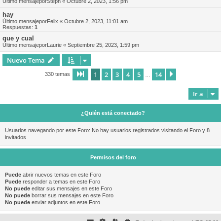
Último mensajepor
Steph
«
Octubre 2, 2023, 1:56 pm
hay
Último mensajepor
Felix
«
Octubre 2, 2023, 11:01 am
Respuestas:
1
que y cual
Último mensajepor
Laurie
«
Septiembre 25, 2023, 1:59 pm
Nuevo Tema
1
2
3
4
5
14
Página
1
de
14
Siguiente
330 temas
…
Ir a
¿Quién está conectado?
Usuarios navegando por este Foro: No hay usuarios registrados visitando el Foro y 8
invitados
Permisos del foro
Puede
abrir nuevos temas en este Foro
Puede
responder a temas en este Foro
No puede
editar sus mensajes en este Foro
No puede
borrar sus mensajes en este Foro
No puede
enviar adjuntos en este Foro