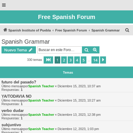
Free Spanish Forum
B
Spanish Institute of Puebla
Free Spanish Forum
Spanish Grammar
u
Spanish Grammar
s
Buscar
Búsqueda avanzad
Nuevo Tema
c
a
1
2
3
4
5
14
Página
1
de
14
Siguiente
330 temas
…
r
Temas
futuro del pasado?
Último mensajepor
Spanish Teacher
«
Diciembre 15, 2023, 10:37 am
Respuestas:
1
YA/TODAVIA NO
Último mensajepor
Spanish Teacher
«
Diciembre 15, 2023, 10:27 am
Respuestas:
1
verbo dudar
Último mensajepor
Spanish Teacher
«
Diciembre 13, 2023, 12:38 pm
Respuestas:
1
subjuntivo
Último mensajepor
Spanish Teacher
«
Diciembre 12, 2023, 1:03 pm
Respuestas:
1