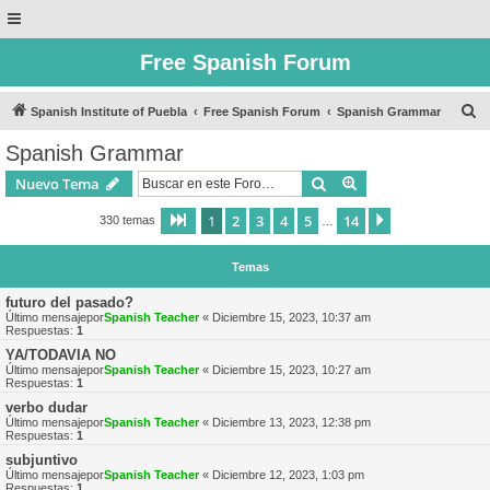
Free Spanish Forum
B
Spanish Institute of Puebla
Free Spanish Forum
Spanish Grammar
u
Spanish Grammar
s
Buscar
Búsqueda avanzad
Nuevo Tema
c
a
1
2
3
4
5
14
Página
1
de
14
Siguiente
330 temas
…
r
Temas
futuro del pasado?
Último mensajepor
Spanish Teacher
«
Diciembre 15, 2023, 10:37 am
Respuestas:
1
YA/TODAVIA NO
Último mensajepor
Spanish Teacher
«
Diciembre 15, 2023, 10:27 am
Respuestas:
1
verbo dudar
Último mensajepor
Spanish Teacher
«
Diciembre 13, 2023, 12:38 pm
Respuestas:
1
subjuntivo
Último mensajepor
Spanish Teacher
«
Diciembre 12, 2023, 1:03 pm
Respuestas:
1