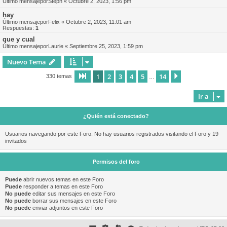
Último mensajepor
Steph
«
Octubre 2, 2023, 1:56 pm
hay
Último mensajepor
Felix
«
Octubre 2, 2023, 11:01 am
Respuestas:
1
que y cual
Último mensajepor
Laurie
«
Septiembre 25, 2023, 1:59 pm
Nuevo Tema
1
2
3
4
5
14
Página
1
de
14
Siguiente
330 temas
…
Ir a
¿Quién está conectado?
Usuarios navegando por este Foro: No hay usuarios registrados visitando el Foro y 19
invitados
Permisos del foro
Puede
abrir nuevos temas en este Foro
Puede
responder a temas en este Foro
No puede
editar sus mensajes en este Foro
No puede
borrar sus mensajes en este Foro
No puede
enviar adjuntos en este Foro