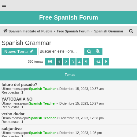
Free Spanish Forum
B
Spanish Institute of Puebla
Free Spanish Forum
Spanish Grammar
u
Spanish Grammar
s
Buscar
Búsqueda avanzad
Nuevo Tema
c
a
1
2
3
4
5
14
Página
1
de
14
Siguiente
330 temas
…
r
Temas
futuro del pasado?
Último mensajepor
Spanish Teacher
«
Diciembre 15, 2023, 10:37 am
Respuestas:
1
YA/TODAVIA NO
Último mensajepor
Spanish Teacher
«
Diciembre 15, 2023, 10:27 am
Respuestas:
1
verbo dudar
Último mensajepor
Spanish Teacher
«
Diciembre 13, 2023, 12:38 pm
Respuestas:
1
subjuntivo
Último mensajepor
Spanish Teacher
«
Diciembre 12, 2023, 1:03 pm
Respuestas:
1