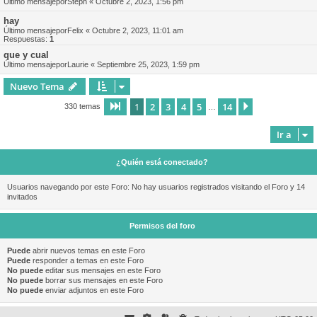
Último mensajepor
Steph
«
Octubre 2, 2023, 1:56 pm
hay
Último mensajepor
Felix
«
Octubre 2, 2023, 11:01 am
Respuestas:
1
que y cual
Último mensajepor
Laurie
«
Septiembre 25, 2023, 1:59 pm
Nuevo Tema
1
2
3
4
5
14
Página
1
de
14
Siguiente
330 temas
…
Ir a
¿Quién está conectado?
Usuarios navegando por este Foro: No hay usuarios registrados visitando el Foro y 14
invitados
Permisos del foro
Puede
abrir nuevos temas en este Foro
Puede
responder a temas en este Foro
No puede
editar sus mensajes en este Foro
No puede
borrar sus mensajes en este Foro
No puede
enviar adjuntos en este Foro