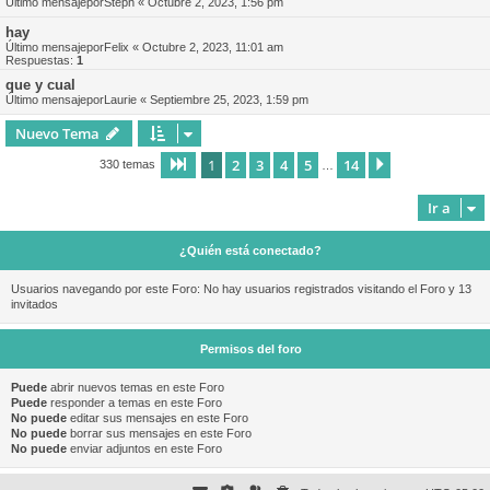
Último mensajepor
Steph
«
Octubre 2, 2023, 1:56 pm
hay
Último mensajepor
Felix
«
Octubre 2, 2023, 11:01 am
Respuestas:
1
que y cual
Último mensajepor
Laurie
«
Septiembre 25, 2023, 1:59 pm
Nuevo Tema
1
2
3
4
5
14
Página
1
de
14
Siguiente
330 temas
…
Ir a
¿Quién está conectado?
Usuarios navegando por este Foro: No hay usuarios registrados visitando el Foro y 13
invitados
Permisos del foro
Puede
abrir nuevos temas en este Foro
Puede
responder a temas en este Foro
No puede
editar sus mensajes en este Foro
No puede
borrar sus mensajes en este Foro
No puede
enviar adjuntos en este Foro