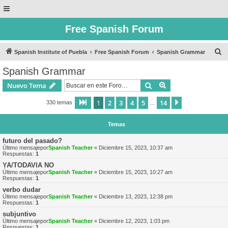
Free Spanish Forum
B
Spanish Institute of Puebla
Free Spanish Forum
Spanish Grammar
u
Spanish Grammar
s
Buscar
Búsqueda avanzad
Nuevo Tema
c
a
1
2
3
4
5
14
Página
1
de
14
Siguiente
330 temas
…
r
Temas
futuro del pasado?
Último mensajepor
Spanish Teacher
«
Diciembre 15, 2023, 10:37 am
Respuestas:
1
YA/TODAVIA NO
Último mensajepor
Spanish Teacher
«
Diciembre 15, 2023, 10:27 am
Respuestas:
1
verbo dudar
Último mensajepor
Spanish Teacher
«
Diciembre 13, 2023, 12:38 pm
Respuestas:
1
subjuntivo
Último mensajepor
Spanish Teacher
«
Diciembre 12, 2023, 1:03 pm
Respuestas:
1