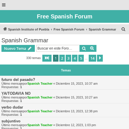
Free Spanish Forum
B
Spanish Institute of Puebla
Free Spanish Forum
Spanish Grammar
u
Spanish Grammar
s
Buscar
Búsqueda avanzad
Nuevo Tema
c
a
1
2
3
4
5
14
Página
1
de
14
Siguiente
330 temas
…
r
Temas
futuro del pasado?
Último mensajepor
Spanish Teacher
«
Diciembre 15, 2023, 10:37 am
Respuestas:
1
YA/TODAVIA NO
Último mensajepor
Spanish Teacher
«
Diciembre 15, 2023, 10:27 am
Respuestas:
1
verbo dudar
Último mensajepor
Spanish Teacher
«
Diciembre 13, 2023, 12:38 pm
Respuestas:
1
subjuntivo
Último mensajepor
Spanish Teacher
«
Diciembre 12, 2023, 1:03 pm
Respuestas:
1