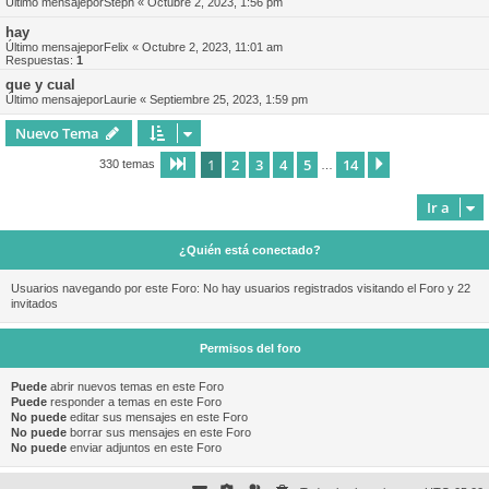
Último mensajepor
Steph
«
Octubre 2, 2023, 1:56 pm
hay
Último mensajepor
Felix
«
Octubre 2, 2023, 11:01 am
Respuestas:
1
que y cual
Último mensajepor
Laurie
«
Septiembre 25, 2023, 1:59 pm
Nuevo Tema
1
2
3
4
5
14
Página
1
de
14
Siguiente
330 temas
…
Ir a
¿Quién está conectado?
Usuarios navegando por este Foro: No hay usuarios registrados visitando el Foro y 22
invitados
Permisos del foro
Puede
abrir nuevos temas en este Foro
Puede
responder a temas en este Foro
No puede
editar sus mensajes en este Foro
No puede
borrar sus mensajes en este Foro
No puede
enviar adjuntos en este Foro