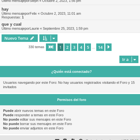
Último mensajepor
Steph
«
Octubre 2, 2023, 1:56 pm
hay
Último mensajepor
Felix
«
Octubre 2, 2023, 11:01 am
Respuestas:
1
que y cual
Último mensajepor
Laurie
«
Septiembre 25, 2023, 1:59 pm
Nuevo Tema
1
2
3
4
5
14
Página
1
de
14
Siguiente
330 temas
…
Ir a
¿Quién está conectado?
Usuarios navegando por este Foro: No hay usuarios registrados visitando el Foro y 15
invitados
Permisos del foro
Puede
abrir nuevos temas en este Foro
Puede
responder a temas en este Foro
No puede
editar sus mensajes en este Foro
No puede
borrar sus mensajes en este Foro
No puede
enviar adjuntos en este Foro