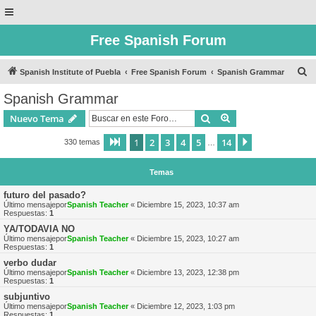
Free Spanish Forum
B
Spanish Institute of Puebla
Free Spanish Forum
Spanish Grammar
u
Spanish Grammar
s
Buscar
Búsqueda avanzad
Nuevo Tema
c
a
1
2
3
4
5
14
Página
1
de
14
Siguiente
330 temas
…
r
Temas
futuro del pasado?
Último mensajepor
Spanish Teacher
«
Diciembre 15, 2023, 10:37 am
Respuestas:
1
YA/TODAVIA NO
Último mensajepor
Spanish Teacher
«
Diciembre 15, 2023, 10:27 am
Respuestas:
1
verbo dudar
Último mensajepor
Spanish Teacher
«
Diciembre 13, 2023, 12:38 pm
Respuestas:
1
subjuntivo
Último mensajepor
Spanish Teacher
«
Diciembre 12, 2023, 1:03 pm
Respuestas:
1