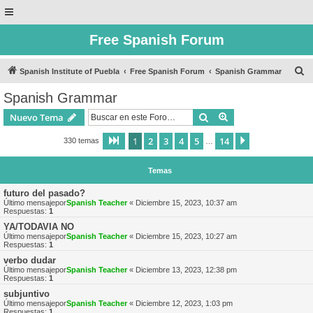
Free Spanish Forum
B
Spanish Institute of Puebla
Free Spanish Forum
Spanish Grammar
u
Spanish Grammar
s
Buscar
Búsqueda avanzad
Nuevo Tema
c
a
1
2
3
4
5
14
Página
1
de
14
Siguiente
330 temas
…
r
Temas
futuro del pasado?
Último mensajepor
Spanish Teacher
«
Diciembre 15, 2023, 10:37 am
Respuestas:
1
YA/TODAVIA NO
Último mensajepor
Spanish Teacher
«
Diciembre 15, 2023, 10:27 am
Respuestas:
1
verbo dudar
Último mensajepor
Spanish Teacher
«
Diciembre 13, 2023, 12:38 pm
Respuestas:
1
subjuntivo
Último mensajepor
Spanish Teacher
«
Diciembre 12, 2023, 1:03 pm
Respuestas:
1