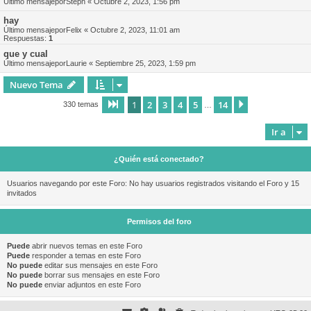
Último mensajepor
Steph
«
Octubre 2, 2023, 1:56 pm
hay
Último mensajepor
Felix
«
Octubre 2, 2023, 11:01 am
Respuestas:
1
que y cual
Último mensajepor
Laurie
«
Septiembre 25, 2023, 1:59 pm
Nuevo Tema
1
2
3
4
5
14
Página
1
de
14
Siguiente
330 temas
…
Ir a
¿Quién está conectado?
Usuarios navegando por este Foro: No hay usuarios registrados visitando el Foro y 15
invitados
Permisos del foro
Puede
abrir nuevos temas en este Foro
Puede
responder a temas en este Foro
No puede
editar sus mensajes en este Foro
No puede
borrar sus mensajes en este Foro
No puede
enviar adjuntos en este Foro