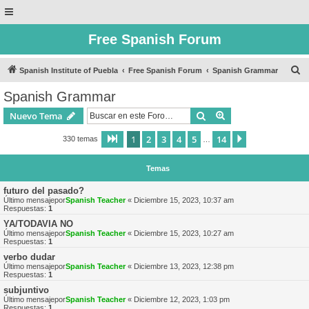
Free Spanish Forum
B
Spanish Institute of Puebla
Free Spanish Forum
Spanish Grammar
u
Spanish Grammar
s
Buscar
Búsqueda avanzad
Nuevo Tema
c
a
1
2
3
4
5
14
Página
1
de
14
Siguiente
330 temas
…
r
Temas
futuro del pasado?
Último mensajepor
Spanish Teacher
«
Diciembre 15, 2023, 10:37 am
Respuestas:
1
YA/TODAVIA NO
Último mensajepor
Spanish Teacher
«
Diciembre 15, 2023, 10:27 am
Respuestas:
1
verbo dudar
Último mensajepor
Spanish Teacher
«
Diciembre 13, 2023, 12:38 pm
Respuestas:
1
subjuntivo
Último mensajepor
Spanish Teacher
«
Diciembre 12, 2023, 1:03 pm
Respuestas:
1