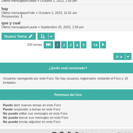
Último mensajepor
Steph
«
Octubre 2, 2023, 1:56 pm
hay
Último mensajepor
Felix
«
Octubre 2, 2023, 11:01 am
Respuestas:
1
que y cual
Último mensajepor
Laurie
«
Septiembre 25, 2023, 1:59 pm
Nuevo Tema
1
2
3
4
5
14
Página
1
de
14
Siguiente
330 temas
…
Ir a
¿Quién está conectado?
Usuarios navegando por este Foro: No hay usuarios registrados visitando el Foro y 16
invitados
Permisos del foro
Puede
abrir nuevos temas en este Foro
Puede
responder a temas en este Foro
No puede
editar sus mensajes en este Foro
No puede
borrar sus mensajes en este Foro
No puede
enviar adjuntos en este Foro