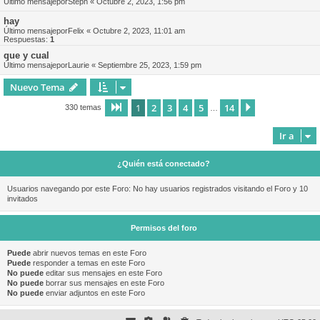
Último mensajepor
Steph
«
Octubre 2, 2023, 1:56 pm
hay
Último mensajepor
Felix
«
Octubre 2, 2023, 11:01 am
Respuestas:
1
que y cual
Último mensajepor
Laurie
«
Septiembre 25, 2023, 1:59 pm
Nuevo Tema
1
2
3
4
5
14
Página
1
de
14
Siguiente
330 temas
…
Ir a
¿Quién está conectado?
Usuarios navegando por este Foro: No hay usuarios registrados visitando el Foro y 10
invitados
Permisos del foro
Puede
abrir nuevos temas en este Foro
Puede
responder a temas en este Foro
No puede
editar sus mensajes en este Foro
No puede
borrar sus mensajes en este Foro
No puede
enviar adjuntos en este Foro