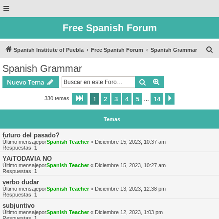
Free Spanish Forum
B
Spanish Institute of Puebla
Free Spanish Forum
Spanish Grammar
u
Spanish Grammar
s
Buscar
Búsqueda avanzad
Nuevo Tema
c
a
1
2
3
4
5
14
Página
1
de
14
Siguiente
330 temas
…
r
Temas
futuro del pasado?
Último mensajepor
Spanish Teacher
«
Diciembre 15, 2023, 10:37 am
Respuestas:
1
YA/TODAVIA NO
Último mensajepor
Spanish Teacher
«
Diciembre 15, 2023, 10:27 am
Respuestas:
1
verbo dudar
Último mensajepor
Spanish Teacher
«
Diciembre 13, 2023, 12:38 pm
Respuestas:
1
subjuntivo
Último mensajepor
Spanish Teacher
«
Diciembre 12, 2023, 1:03 pm
Respuestas:
1