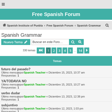
Free Spanish Forum
B
Spanish Institute of Puebla
Free Spanish Forum
Spanish Grammar
u
Spanish Grammar
s
Buscar
Búsqueda avanzad
Nuevo Tema
c
a
1
2
3
4
5
14
Página
1
de
14
Siguiente
330 temas
…
r
Temas
futuro del pasado?
Último mensajepor
Spanish Teacher
«
Diciembre 15, 2023, 10:37 am
Respuestas:
1
YA/TODAVIA NO
Último mensajepor
Spanish Teacher
«
Diciembre 15, 2023, 10:27 am
Respuestas:
1
verbo dudar
Último mensajepor
Spanish Teacher
«
Diciembre 13, 2023, 12:38 pm
Respuestas:
1
subjuntivo
Último mensajepor
Spanish Teacher
«
Diciembre 12, 2023, 1:03 pm
Respuestas:
1