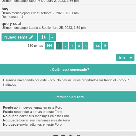
Último mensajepor
Steph
«
Octubre 2, 2023, 1:56 pm
hay
Último mensajepor
Felix
«
Octubre 2, 2023, 11:01 am
Respuestas:
1
que y cual
Último mensajepor
Laurie
«
Septiembre 25, 2023, 1:59 pm
Nuevo Tema
1
2
3
4
5
14
Página
1
de
14
Siguiente
330 temas
…
Ir a
¿Quién está conectado?
Usuarios navegando por este Foro: No hay usuarios registrados visitando el Foro y 7
invitados
Permisos del foro
Puede
abrir nuevos temas en este Foro
Puede
responder a temas en este Foro
No puede
editar sus mensajes en este Foro
No puede
borrar sus mensajes en este Foro
No puede
enviar adjuntos en este Foro