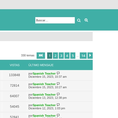
Buscar
Búsqueda avanza
1
2
3
4
5
14
Página
1
de
14
Siguiente
330 temas
…
VISTAS
ÚLTIMO MENSAJE
V
por
Spanish Teacher
133848
e
Diciembre 15, 2023, 10:37 am
r
ú
V
por
Spanish Teacher
72814
l
e
Diciembre 15, 2023, 10:27 am
t
r
i
ú
V
por
Spanish Teacher
m
64007
l
e
Diciembre 13, 2023, 12:38 pm
o
t
r
m
i
ú
e
V
por
Spanish Teacher
m
54045
l
n
e
Diciembre 12, 2023, 1:03 pm
o
t
s
r
m
i
a
ú
e
V
por
Spanish Teacher
m
52841
j
l