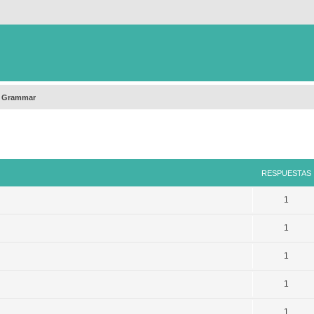
h Grammar
queda avanzada
RESPUESTAS
1
1
1
1
1