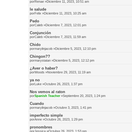
por
Renae
»Diciembre 11, 2023, 10:51 am
le salude
por
Felix
»Diciembre 11, 2023, 10:25 am
Pedo
por
Caleb
»Diciembre 7, 2023, 12:01 pm
Conjunción
por
Caleb
»Diciembre 7, 2023, 11:59 am
Chido
por
marylinjacob
»Diciembre 5, 2023, 12:10 pm
Chingon??
por
marystatan
»Diciembre 5, 2023, 12:12 pm
¿Aver o haber?
por
Woods
»Noviembre 29, 2023, 11:19 am
ya no
por
Luke
»Octubre 26, 2023, 1:37 pm
Nos vemos al raton
por
Spanish Teacher
»Septiembre 20, 2023, 1:24 pm
Cuando
por
marylinjacob
»Octubre 3, 2023, 1:41 pm
imperfecto simple
por
Anne
»Octubre 26, 2023, 1:29 pm
pronombres
por
Jessica
»Octubre 26, 2023, 1:53 pm