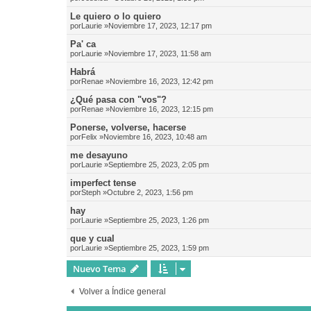
Le quiero o lo quiero
por
Laurie
»Noviembre 17, 2023, 12:17 pm
Pa' ca
por
Laurie
»Noviembre 17, 2023, 11:58 am
Habrá
por
Renae
»Noviembre 16, 2023, 12:42 pm
¿Qué pasa con "vos"?
por
Renae
»Noviembre 16, 2023, 12:15 pm
Ponerse, volverse, hacerse
por
Felix
»Noviembre 16, 2023, 10:48 am
me desayuno
por
Laurie
»Septiembre 25, 2023, 2:05 pm
imperfect tense
por
Steph
»Octubre 2, 2023, 1:56 pm
hay
por
Laurie
»Septiembre 25, 2023, 1:26 pm
que y cual
por
Laurie
»Septiembre 25, 2023, 1:59 pm
Nuevo Tema
Volver a Índice general