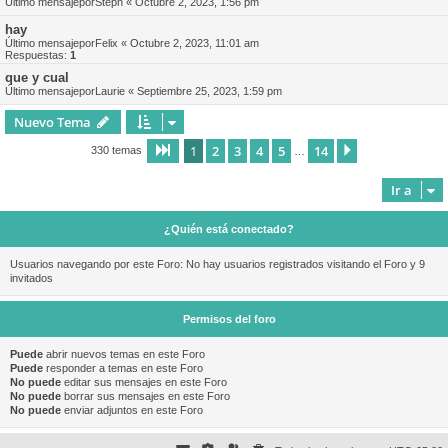
Último mensajepor
Steph
«
Octubre 2, 2023, 1:56 pm
hay
Último mensajepor
Felix
«
Octubre 2, 2023, 11:01 am
Respuestas:
1
que y cual
Último mensajepor
Laurie
«
Septiembre 25, 2023, 1:59 pm
Nuevo Tema
1
2
3
4
5
14
Página
1
de
14
Siguiente
330 temas
…
Ir a
¿Quién está conectado?
Usuarios navegando por este Foro: No hay usuarios registrados visitando el Foro y 9
invitados
Permisos del foro
Puede
abrir nuevos temas en este Foro
Puede
responder a temas en este Foro
No puede
editar sus mensajes en este Foro
No puede
borrar sus mensajes en este Foro
No puede
enviar adjuntos en este Foro