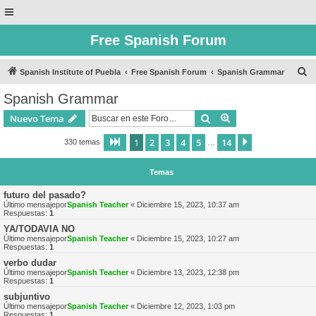
Free Spanish Forum
B
Spanish Institute of Puebla
Free Spanish Forum
Spanish Grammar
u
Spanish Grammar
s
Buscar
Búsqueda avanzad
Nuevo Tema
c
a
1
2
3
4
5
14
Página
1
de
14
Siguiente
330 temas
…
r
Temas
futuro del pasado?
Último mensajepor
Spanish Teacher
«
Diciembre 15, 2023, 10:37 am
Respuestas:
1
YA/TODAVIA NO
Último mensajepor
Spanish Teacher
«
Diciembre 15, 2023, 10:27 am
Respuestas:
1
verbo dudar
Último mensajepor
Spanish Teacher
«
Diciembre 13, 2023, 12:38 pm
Respuestas:
1
subjuntivo
Último mensajepor
Spanish Teacher
«
Diciembre 12, 2023, 1:03 pm
Respuestas:
1