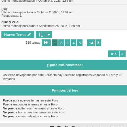
Último mensajepor
Steph
«
Octubre 2, 2023, 1:56 pm
hay
Último mensajepor
Felix
«
Octubre 2, 2023, 11:01 am
Respuestas:
1
que y cual
Último mensajepor
Laurie
«
Septiembre 25, 2023, 1:59 pm
Nuevo Tema
1
2
3
4
5
14
Página
1
de
14
Siguiente
330 temas
…
Ir a
¿Quién está conectado?
Usuarios navegando por este Foro: No hay usuarios registrados visitando el Foro y 16
invitados
Permisos del foro
Puede
abrir nuevos temas en este Foro
Puede
responder a temas en este Foro
No puede
editar sus mensajes en este Foro
No puede
borrar sus mensajes en este Foro
No puede
enviar adjuntos en este Foro