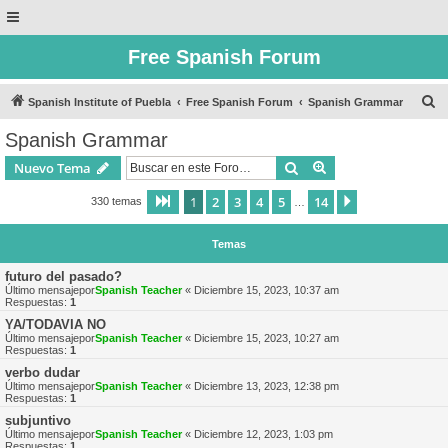
Free Spanish Forum
B
Spanish Institute of Puebla
Free Spanish Forum
Spanish Grammar
u
Spanish Grammar
s
Buscar
Búsqueda avanzad
Nuevo Tema
c
a
1
2
3
4
5
14
Página
1
de
14
Siguiente
330 temas
…
r
Temas
futuro del pasado?
Último mensajepor
Spanish Teacher
«
Diciembre 15, 2023, 10:37 am
Respuestas:
1
YA/TODAVIA NO
Último mensajepor
Spanish Teacher
«
Diciembre 15, 2023, 10:27 am
Respuestas:
1
verbo dudar
Último mensajepor
Spanish Teacher
«
Diciembre 13, 2023, 12:38 pm
Respuestas:
1
subjuntivo
Último mensajepor
Spanish Teacher
«
Diciembre 12, 2023, 1:03 pm
Respuestas:
1