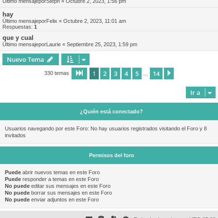
Último mensajepor
Steph
«
Octubre 2, 2023, 1:56 pm
hay
Último mensajepor
Felix
«
Octubre 2, 2023, 11:01 am
Respuestas:
1
que y cual
Último mensajepor
Laurie
«
Septiembre 25, 2023, 1:59 pm
Nuevo Tema
1
2
3
4
5
14
Página
1
de
14
Siguiente
330 temas
…
Ir a
¿Quién está conectado?
Usuarios navegando por este Foro: No hay usuarios registrados visitando el Foro y 8
invitados
Permisos del foro
Puede
abrir nuevos temas en este Foro
Puede
responder a temas en este Foro
No puede
editar sus mensajes en este Foro
No puede
borrar sus mensajes en este Foro
No puede
enviar adjuntos en este Foro