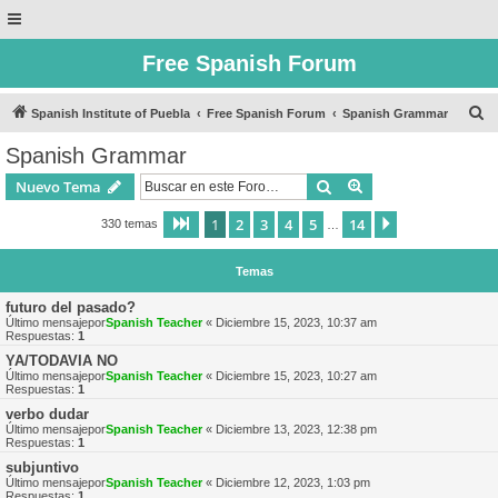
Free Spanish Forum
B
Spanish Institute of Puebla
Free Spanish Forum
Spanish Grammar
u
Spanish Grammar
s
Buscar
Búsqueda avanzad
Nuevo Tema
c
a
1
2
3
4
5
14
Página
1
de
14
Siguiente
330 temas
…
r
Temas
futuro del pasado?
Último mensajepor
Spanish Teacher
«
Diciembre 15, 2023, 10:37 am
Respuestas:
1
YA/TODAVIA NO
Último mensajepor
Spanish Teacher
«
Diciembre 15, 2023, 10:27 am
Respuestas:
1
verbo dudar
Último mensajepor
Spanish Teacher
«
Diciembre 13, 2023, 12:38 pm
Respuestas:
1
subjuntivo
Último mensajepor
Spanish Teacher
«
Diciembre 12, 2023, 1:03 pm
Respuestas:
1