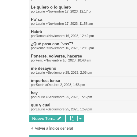
Le quiero o lo quiero
por
Laurie
»Noviembre 17, 2023, 12:17 pm
Pa' ca
por
Laurie
»Noviembre 17, 2023, 11:58 am
Habrá
por
Renae
»Noviembre 16, 2023, 12:42 pm
¿Qué pasa con "vos"?
por
Renae
»Noviembre 16, 2023, 12:15 pm
Ponerse, volverse, hacerse
por
Felix
»Noviembre 16, 2023, 10:48 am
me desayuno
por
Laurie
»Septiembre 25, 2023, 2:05 pm
imperfect tense
por
Steph
»Octubre 2, 2023, 1:56 pm
hay
por
Laurie
»Septiembre 25, 2023, 1:26 pm
que y cual
por
Laurie
»Septiembre 25, 2023, 1:59 pm
Nuevo Tema
Volver a Índice general