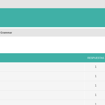
h Grammar
queda avanzada
RESPUESTAS
1
1
1
1
1