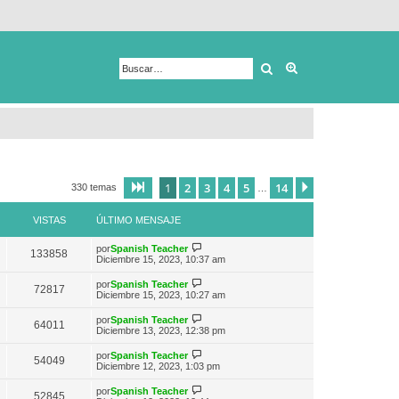
Buscar
Búsqueda avanza
1
2
3
4
5
14
Página
1
de
14
Siguiente
330 temas
…
VISTAS
ÚLTIMO MENSAJE
V
por
Spanish Teacher
133858
e
Diciembre 15, 2023, 10:37 am
r
ú
V
por
Spanish Teacher
72817
l
e
Diciembre 15, 2023, 10:27 am
t
r
i
ú
V
por
Spanish Teacher
m
64011
l
e
Diciembre 13, 2023, 12:38 pm
o
t
r
m
i
ú
e
V
por
Spanish Teacher
m
54049
l
n
e
Diciembre 12, 2023, 1:03 pm
o
t
s
r
m
i
a
ú
e
V
por
Spanish Teacher
m
52845
j
l