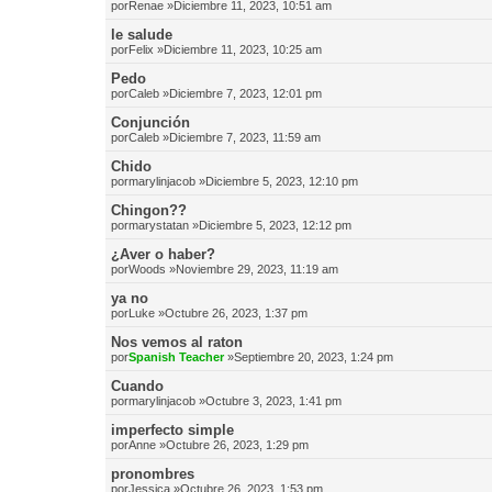
por
Renae
»Diciembre 11, 2023, 10:51 am
le salude
por
Felix
»Diciembre 11, 2023, 10:25 am
Pedo
por
Caleb
»Diciembre 7, 2023, 12:01 pm
Conjunción
por
Caleb
»Diciembre 7, 2023, 11:59 am
Chido
por
marylinjacob
»Diciembre 5, 2023, 12:10 pm
Chingon??
por
marystatan
»Diciembre 5, 2023, 12:12 pm
¿Aver o haber?
por
Woods
»Noviembre 29, 2023, 11:19 am
ya no
por
Luke
»Octubre 26, 2023, 1:37 pm
Nos vemos al raton
por
Spanish Teacher
»Septiembre 20, 2023, 1:24 pm
Cuando
por
marylinjacob
»Octubre 3, 2023, 1:41 pm
imperfecto simple
por
Anne
»Octubre 26, 2023, 1:29 pm
pronombres
por
Jessica
»Octubre 26, 2023, 1:53 pm