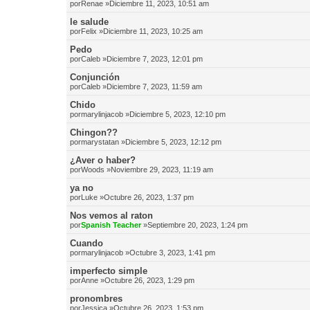
por
Renae
»Diciembre 11, 2023, 10:51 am
le salude
por
Felix
»Diciembre 11, 2023, 10:25 am
Pedo
por
Caleb
»Diciembre 7, 2023, 12:01 pm
Conjunción
por
Caleb
»Diciembre 7, 2023, 11:59 am
Chido
por
marylinjacob
»Diciembre 5, 2023, 12:10 pm
Chingon??
por
marystatan
»Diciembre 5, 2023, 12:12 pm
¿Aver o haber?
por
Woods
»Noviembre 29, 2023, 11:19 am
ya no
por
Luke
»Octubre 26, 2023, 1:37 pm
Nos vemos al raton
por
Spanish Teacher
»Septiembre 20, 2023, 1:24 pm
Cuando
por
marylinjacob
»Octubre 3, 2023, 1:41 pm
imperfecto simple
por
Anne
»Octubre 26, 2023, 1:29 pm
pronombres
por
Jessica
»Octubre 26, 2023, 1:53 pm