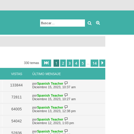
Buscar
Búsqueda avanza
1
2
3
4
5
14
Página
1
de
14
Siguiente
330 temas
…
VISTAS
ÚLTIMO MENSAJE
V
por
Spanish Teacher
133844
e
Diciembre 15, 2023, 10:37 am
r
ú
V
por
Spanish Teacher
72811
l
e
Diciembre 15, 2023, 10:27 am
t
r
i
ú
V
por
Spanish Teacher
m
64005
l
e
Diciembre 13, 2023, 12:38 pm
o
t
r
m
i
ú
e
V
por
Spanish Teacher
m
54042
l
n
e
Diciembre 12, 2023, 1:03 pm
o
t
s
r
m
i
a
ú
e
V
por
Spanish Teacher
m
52836
j
l