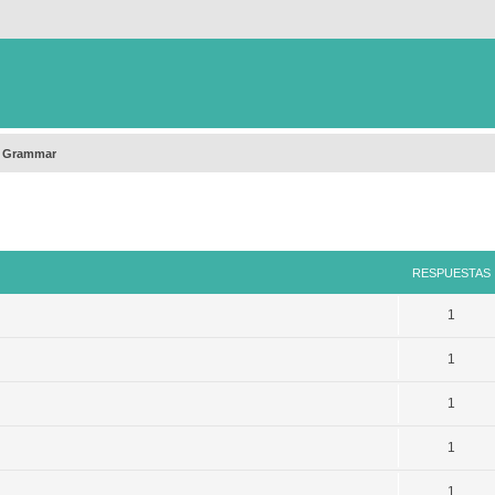
h Grammar
queda avanzada
RESPUESTAS
1
1
1
1
1