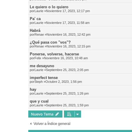
Le quiero o lo quiero
por
Laurie
»Noviembre 17, 2023, 12:17 pm
Pa' ca
por
Laurie
»Noviembre 17, 2023, 11:58 am
Habrá
por
Renae
»Noviembre 16, 2023, 12:42 pm
¿Qué pasa con "vos"?
por
Renae
»Noviembre 16, 2023, 12:15 pm
Ponerse, volverse, hacerse
por
Felix
»Noviembre 16, 2023, 10:48 am
me desayuno
por
Laurie
»Septiembre 25, 2023, 2:05 pm
imperfect tense
por
Steph
»Octubre 2, 2023, 1:56 pm
hay
por
Laurie
»Septiembre 25, 2023, 1:26 pm
que y cual
por
Laurie
»Septiembre 25, 2023, 1:59 pm
Nuevo Tema
Volver a Índice general