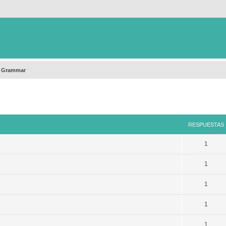
h Grammar
queda avanzada
RESPUESTAS
1
1
1
1
1