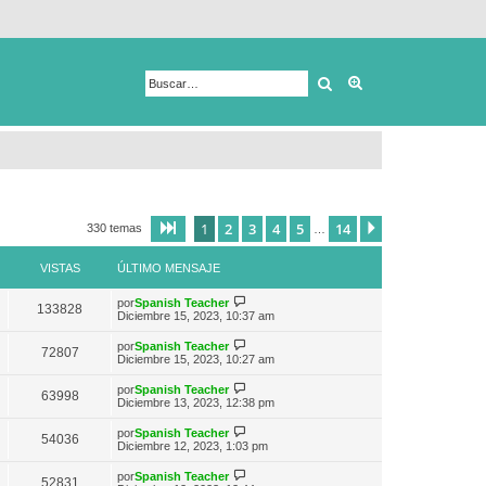
Buscar
Búsqueda avanza
1
2
3
4
5
14
Página
1
de
14
Siguiente
330 temas
…
VISTAS
ÚLTIMO MENSAJE
V
por
Spanish Teacher
133828
e
Diciembre 15, 2023, 10:37 am
r
ú
V
por
Spanish Teacher
72807
l
e
Diciembre 15, 2023, 10:27 am
t
r
i
ú
V
por
Spanish Teacher
m
63998
l
e
Diciembre 13, 2023, 12:38 pm
o
t
r
m
i
ú
e
V
por
Spanish Teacher
m
54036
l
n
e
Diciembre 12, 2023, 1:03 pm
o
t
s
r
m
i
a
ú
e
V
por
Spanish Teacher
m
52831
j
l