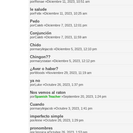
por
Renae
»Diciembre 11, 2023, 10:51 am
le salude
por
Felix
»Diciembre 11, 2023, 10:25 am
Pedo
por
Caleb
»Diciembre 7, 2023, 12:01 pm
Conjunción
por
Caleb
»Diciembre 7, 2023, 11:59 am
Chido
por
marylinjacob
»Diciembre 5, 2023, 12:10 pm
Chingon??
por
marystatan
»Diciembre 5, 2023, 12:12 pm
¿Aver o haber?
por
Woods
»Noviembre 29, 2023, 11:19 am
ya no
por
Luke
»Octubre 26, 2023, 1:37 pm
Nos vemos al raton
por
Spanish Teacher
»Septiembre 20, 2023, 1:24 pm
Cuando
por
marylinjacob
»Octubre 3, 2023, 1:41 pm
imperfecto simple
por
Anne
»Octubre 26, 2023, 1:29 pm
pronombres
por
Jessica
»Octubre 26, 2023, 1:53 pm