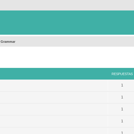
h Grammar
queda avanzada
RESPUESTAS
1
1
1
1
1