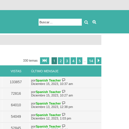
Buscar
Búsqueda avanza
1
2
3
4
5
14
Página
1
de
14
Siguiente
330 temas
…
VISTAS
ÚLTIMO MENSAJE
V
por
Spanish Teacher
133857
e
Diciembre 15, 2023, 10:37 am
r
ú
V
por
Spanish Teacher
72816
l
e
Diciembre 15, 2023, 10:27 am
t
r
i
ú
V
por
Spanish Teacher
m
64010
l
e
Diciembre 13, 2023, 12:38 pm
o
t
r
m
i
ú
e
V
por
Spanish Teacher
m
54049
l
n
e
Diciembre 12, 2023, 1:03 pm
o
t
s
r
m
i
a
ú
e
V
por
Spanish Teacher
m
52845
j
l