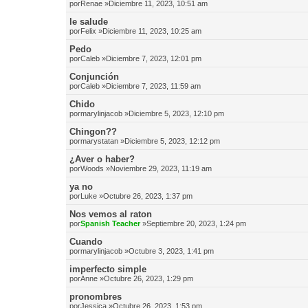
por
Renae
»Diciembre 11, 2023, 10:51 am
le salude
por
Felix
»Diciembre 11, 2023, 10:25 am
Pedo
por
Caleb
»Diciembre 7, 2023, 12:01 pm
Conjunción
por
Caleb
»Diciembre 7, 2023, 11:59 am
Chido
por
marylinjacob
»Diciembre 5, 2023, 12:10 pm
Chingon??
por
marystatan
»Diciembre 5, 2023, 12:12 pm
¿Aver o haber?
por
Woods
»Noviembre 29, 2023, 11:19 am
ya no
por
Luke
»Octubre 26, 2023, 1:37 pm
Nos vemos al raton
por
Spanish Teacher
»Septiembre 20, 2023, 1:24 pm
Cuando
por
marylinjacob
»Octubre 3, 2023, 1:41 pm
imperfecto simple
por
Anne
»Octubre 26, 2023, 1:29 pm
pronombres
por
Jessica
»Octubre 26, 2023, 1:53 pm