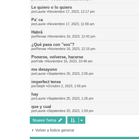
Le quiero o lo quiero
por
Laurie
»Noviembre 17, 2023, 12:17 pm
Pa' ca
por
Laurie
»Noviembre 17, 2023, 11:58 am
Habrá
por
Renae
»Noviembre 16, 2023, 12:42 pm
¿Qué pasa con "vos"?
por
Renae
»Noviembre 16, 2023, 12:15 pm
Ponerse, volverse, hacerse
por
Felix
»Noviembre 16, 2023, 10:48 am
me desayuno
por
Laurie
»Septiembre 25, 2023, 2:05 pm
imperfect tense
por
Steph
»Octubre 2, 2023, 1:56 pm
hay
por
Laurie
»Septiembre 25, 2023, 1:26 pm
que y cual
por
Laurie
»Septiembre 25, 2023, 1:59 pm
Nuevo Tema
Volver a Índice general