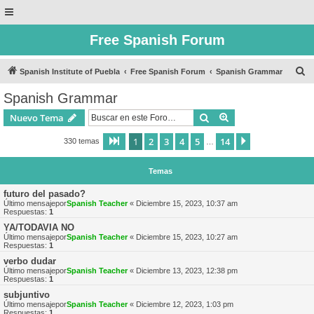
Free Spanish Forum
B
Spanish Institute of Puebla
Free Spanish Forum
Spanish Grammar
u
Spanish Grammar
s
Buscar
Búsqueda avanzad
Nuevo Tema
c
a
1
2
3
4
5
14
Página
1
de
14
Siguiente
330 temas
…
r
Temas
futuro del pasado?
Último mensajepor
Spanish Teacher
«
Diciembre 15, 2023, 10:37 am
Respuestas:
1
YA/TODAVIA NO
Último mensajepor
Spanish Teacher
«
Diciembre 15, 2023, 10:27 am
Respuestas:
1
verbo dudar
Último mensajepor
Spanish Teacher
«
Diciembre 13, 2023, 12:38 pm
Respuestas:
1
subjuntivo
Último mensajepor
Spanish Teacher
«
Diciembre 12, 2023, 1:03 pm
Respuestas:
1