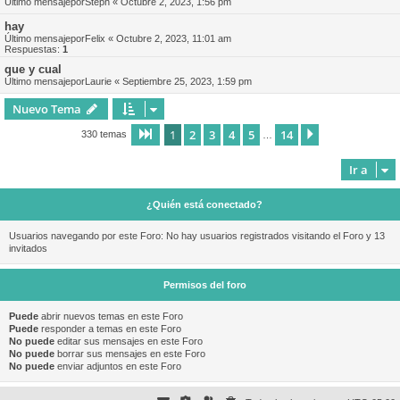
Último mensajepor
Steph
«
Octubre 2, 2023, 1:56 pm
hay
Último mensajepor
Felix
«
Octubre 2, 2023, 11:01 am
Respuestas:
1
que y cual
Último mensajepor
Laurie
«
Septiembre 25, 2023, 1:59 pm
Nuevo Tema
1
2
3
4
5
14
Página
1
de
14
Siguiente
330 temas
…
Ir a
¿Quién está conectado?
Usuarios navegando por este Foro: No hay usuarios registrados visitando el Foro y 13
invitados
Permisos del foro
Puede
abrir nuevos temas en este Foro
Puede
responder a temas en este Foro
No puede
editar sus mensajes en este Foro
No puede
borrar sus mensajes en este Foro
No puede
enviar adjuntos en este Foro