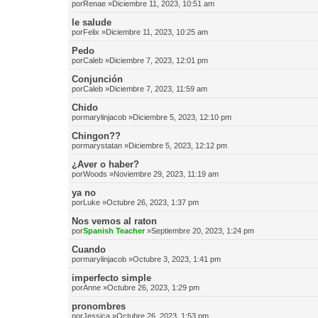
por
Renae
»Diciembre 11, 2023, 10:51 am
le salude
por
Felix
»Diciembre 11, 2023, 10:25 am
Pedo
por
Caleb
»Diciembre 7, 2023, 12:01 pm
Conjunción
por
Caleb
»Diciembre 7, 2023, 11:59 am
Chido
por
marylinjacob
»Diciembre 5, 2023, 12:10 pm
Chingon??
por
marystatan
»Diciembre 5, 2023, 12:12 pm
¿Aver o haber?
por
Woods
»Noviembre 29, 2023, 11:19 am
ya no
por
Luke
»Octubre 26, 2023, 1:37 pm
Nos vemos al raton
por
Spanish Teacher
»Septiembre 20, 2023, 1:24 pm
Cuando
por
marylinjacob
»Octubre 3, 2023, 1:41 pm
imperfecto simple
por
Anne
»Octubre 26, 2023, 1:29 pm
pronombres
por
Jessica
»Octubre 26, 2023, 1:53 pm