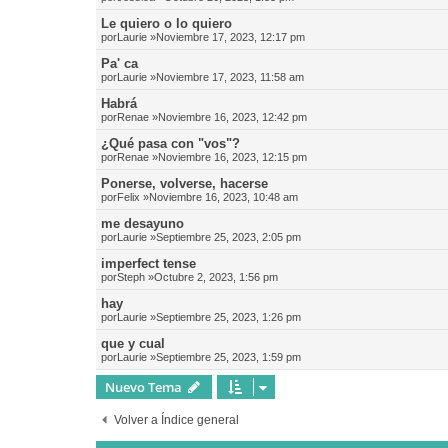
Le quiero o lo quiero
por
Laurie
»Noviembre 17, 2023, 12:17 pm
Pa' ca
por
Laurie
»Noviembre 17, 2023, 11:58 am
Habrá
por
Renae
»Noviembre 16, 2023, 12:42 pm
¿Qué pasa con "vos"?
por
Renae
»Noviembre 16, 2023, 12:15 pm
Ponerse, volverse, hacerse
por
Felix
»Noviembre 16, 2023, 10:48 am
me desayuno
por
Laurie
»Septiembre 25, 2023, 2:05 pm
imperfect tense
por
Steph
»Octubre 2, 2023, 1:56 pm
hay
por
Laurie
»Septiembre 25, 2023, 1:26 pm
que y cual
por
Laurie
»Septiembre 25, 2023, 1:59 pm
Nuevo Tema
Volver a Índice general