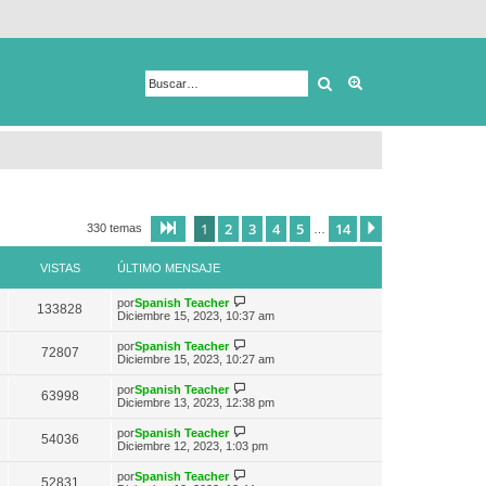
Buscar
Búsqueda avanza
1
2
3
4
5
14
Página
1
de
14
Siguiente
330 temas
…
VISTAS
ÚLTIMO MENSAJE
V
por
Spanish Teacher
133828
e
Diciembre 15, 2023, 10:37 am
r
ú
V
por
Spanish Teacher
72807
l
e
Diciembre 15, 2023, 10:27 am
t
r
i
ú
V
por
Spanish Teacher
m
63998
l
e
Diciembre 13, 2023, 12:38 pm
o
t
r
m
i
ú
e
V
por
Spanish Teacher
m
54036
l
n
e
Diciembre 12, 2023, 1:03 pm
o
t
s
r
m
i
a
ú
e
V
por
Spanish Teacher
m
52831
j
l