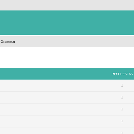
h Grammar
queda avanzada
RESPUESTAS
1
1
1
1
1